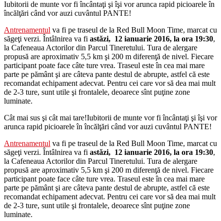
Iubitorii de munte vor fi încântaţi şi îşi vor arunca rapid picioarele în
încălţări când vor auzi cuvântul PANTE!
Antrenamentul
va fi pe traseul de la Red Bull Moon Time, marcat cu
săgeţi verzi. Întâlnirea va fi
astăzi, 12 ianuarie 2016, la ora 19:30
,
la Cafeneaua Actorilor din Parcul Tineretului. Tura de alergare
propusă are aproximativ 5,5 km şi 200 m diferenţă de nivel. Fiecare
participant poate face câte ture vrea. Traseul este în cea mai mare
parte pe pământ şi are câteva pante destul de abrupte, astfel că este
recomandat echipament adecvat. Pentru cei care vor să dea mai mult
de 2-3 ture, sunt utile şi frontalele, deoarece sînt puţine zone
luminate.
Cât mai sus şi cât mai tare!
Iubitorii de munte vor fi încântaţi şi îşi vor
arunca rapid picioarele în încălţări când vor auzi cuvântul PANTE!
Antrenamentul
va fi pe traseul de la Red Bull Moon Time, marcat cu
săgeţi verzi. Întâlnirea va fi
astăzi, 12 ianuarie 2016, la ora 19:30
,
la Cafeneaua Actorilor din Parcul Tineretului. Tura de alergare
propusă are aproximativ 5,5 km şi 200 m diferenţă de nivel. Fiecare
participant poate face câte ture vrea. Traseul este în cea mai mare
parte pe pământ şi are câteva pante destul de abrupte, astfel că este
recomandat echipament adecvat. Pentru cei care vor să dea mai mult
de 2-3 ture, sunt utile şi frontalele, deoarece sînt puţine zone
luminate.