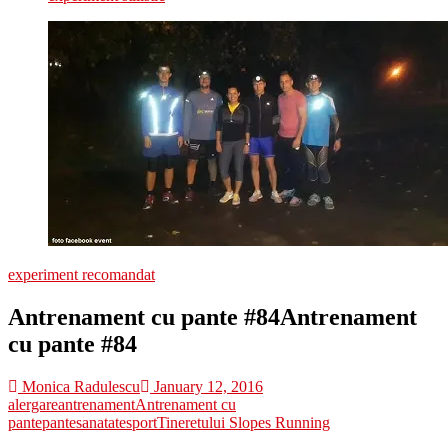
experiment recomandat
Antrenament cu pante #84
Antrenament
cu pante #84
Monica Radulescu
January 12, 2016
alergare
antrenament
Antrenament cu
pante
pante
sanatate
sport
Tineretului Slopes Running