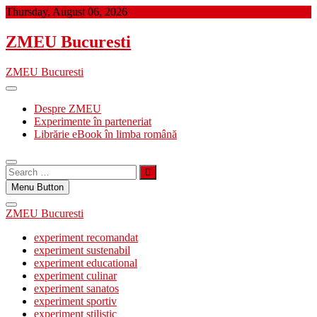
Skip
Thursday, August 06, 2026
to
content
ZMEU Bucuresti
ZMEU Bucuresti
Despre ZMEU
Experimente în parteneriat
Librărie eBook în limba română
Search
…
Menu Button
ZMEU Bucuresti
experiment recomandat
experiment sustenabil
experiment educational
experiment culinar
experiment sanatos
experiment sportiv
experiment stilistic