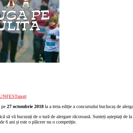
UNFEST
sport
o pe
27 octombrie 2018
la a treia ediție a concursului buclucaș de alerg
că să vă bucurați de o tură de alergare răcoroasă. Sunteți așteptați de l
de 6 ani și este o plăcere nu o competiție.