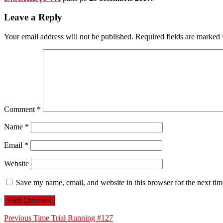
Leave a Reply
Your email address will not be published.
Required fields are marked
Comment
*
Name
*
Email
*
Website
Save my name, email, and website in this browser for the next ti
Post
Previous
Previous
Time Trial Running #127