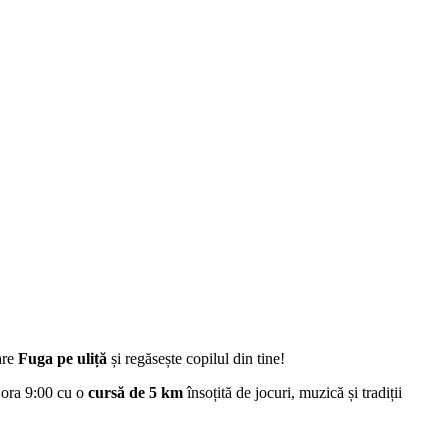
are
Fuga pe uliță
și regăsește copilul din tine!
a ora 9:00 cu o
cursă de 5 km
însoțită de jocuri, muzică și tradiții