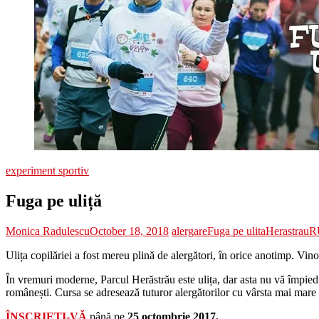
experiment sportiv
Fuga pe uliță
Monica Radulescu
October 18, 2018
alergare
Fuga pe ulita
Herastrau
R
Ulița copilăriei a fost mereu plină de alergători, în orice anotimp. Vin
În vremuri moderne, Parcul Herăstrău este ulița, dar asta nu vă împiedi
românești. Cursa se adresează tuturor alergătorilor cu vârsta mai mare 
ÎNSCRIEŢI-VĂ
până pe
25 octombrie 2017.