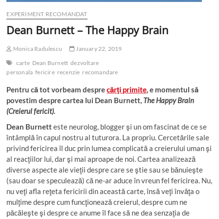
EXPERIMENT RECOMANDAT
Dean Burnett – The Happy Brain
Monica Radulescu
January 22, 2019
carte
Dean Burnett
dezvoltare
personala
fericire
recenzie
recomandare
Pentru că tot
vorbeam
despre
cărţi
primite
, e
momentul
să
povestim
despre
cartea
lui
Dean Burnett,
The Happy Brain
(Creierul fericit)
.
Dean Burnett
este neurolog, blogger şi un om fascinat de ce se
întâmplă în capul nostru al tuturora. La propriu. Cercetările sale
privind fericirea îl duc prin lumea complicată a creierului uman şi
al reacţiilor lui, dar şi mai aproape de noi. Cartea analizează
diverse aspecte ale vieţii despre care se ştie sau se bănuieşte
(sau doar se speculează) că ne-ar aduce în vreun fel fericirea. Nu,
nu veţi afla reţeta fericirii din această carte, însă veţi învăţa o
mulţime despre cum funcţionează creierul, despre cum ne
păcăleşte şi despre ce anume îl face să ne dea senzaţia de