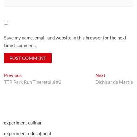
Save my name, email, and website in this browser for the next
time I comment.
Post
Previous
Next
Previous
Next
post:
post:
TTR Park Run Tineretului #2
Dichisar de Martie
navigation
experiment culinar
experiment educațional