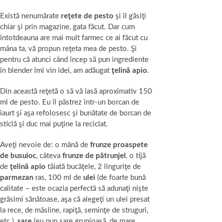
Există nenumărate
reţete de pesto
şi îl găsiţi
chiar şi prin magazine, gata făcut. Dar cum
întotdeauna are mai mult farmec ce ai făcut cu
mâna ta, vă propun reţeta mea de pesto. Şi
pentru că atunci când încep să pun ingrediente
în blender îmi vin idei, am adăugat
ţelină apio
.
Din această reţetă o să vă iasă aproximativ 150
ml de pesto. Eu îl păstrez într-un borcan de
iaurt şi aşa refolosesc şi bunătate de borcan de
sticlă şi duc mai puţine la reciclat.
Aveţi nevoie de: o mână de
frunze proaspete
de busuioc
, câteva
frunze de pătrunjel
, o tijă
de
ţelină apio
tăiată bucăţele, 2 linguriţe de
parmezan
ras, 100 ml de
ulei
(de foarte bună
calitate – este ocazia perfectă să adunaţi nişte
grăsimi sănătoase, aşa că alegeţi un ulei presat
la rece, de măsline, rapiţă, seminţe de struguri,
etc.),
sare
(eu pun sare grunjoasă, de mare,