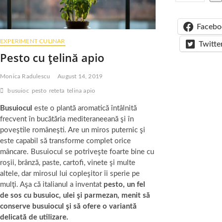
Facebo
EXPERIMENT CULINAR
Twitte
Pesto cu ţelină apio
Monica Radulescu
August 14, 2019
busuioc
pesto
reteta
telina apio
Busuiocul
este o plantă aromatică întâlnită
frecvent în bucătăria mediteraneeană şi în
poveştile româneşti. Are un miros puternic şi
este capabil să transforme complet orice
mâncare. Busuiocul se potriveşte foarte bine cu
roşii, brânză, paste, cartofi, vinete şi multe
altele, dar mirosul lui copleşitor îi sperie pe
mulţi. Aşa că italianul a inventat
pesto, un fel
de sos cu busuioc, ulei şi parmezan, menit să
conserve busuiocul şi să ofere o variantă
delicată de utilizare.