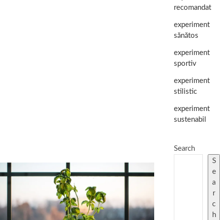
recomandat
experiment
sănătos
experiment
sportiv
experiment
stilistic
experiment
sustenabil
Search
S
e
a
r
c
h