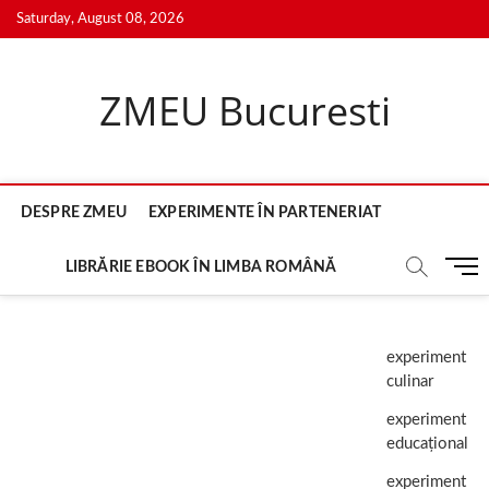
Skip
Saturday, August 08, 2026
to
content
ZMEU Bucuresti
DESPRE ZMEU
EXPERIMENTE ÎN PARTENERIAT
M
LIBRĂRIE EBOOK ÎN LIMBA ROMÂNĂ
e
n
u
experiment
B
culinar
u
t
experiment
t
educațional
o
n
experiment