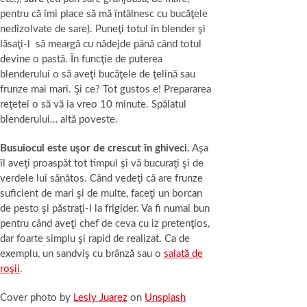
pentru că îmi place să mă întâlnesc cu bucăţele
nedizolvate de sare). Puneţi totul în blender şi
lăsaţi-l să meargă cu nădejde până când totul
devine o pastă. În funcţie de puterea
blenderului o să aveţi bucăţele de ţelină sau
frunze mai mari. Şi ce? Tot gustos e! Prepararea
reţetei o să vă ia vreo 10 minute. Spălatul
blenderului… altă poveste.
Busuiocul este uşor de crescut în ghiveci.
Aşa
îl aveţi proaspăt tot timpul şi vă bucuraţi şi de
verdele lui sănătos. Când vedeţi că are frunze
suficient de mari şi de multe, faceţi un borcan
de pesto şi păstraţi-l la frigider. Va fi numai bun
pentru când aveţi chef de ceva cu iz pretenţios,
dar foarte simplu şi rapid de realizat. Ca de
exemplu, un sandviş cu brânză sau o
salată de
roşii
.
Cover photo by
Lesly Juarez
on
Unsplash