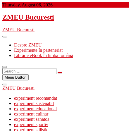
Skip
Thursday, August 06, 2026
to
content
ZMEU Bucuresti
ZMEU Bucuresti
Despre ZMEU
Experimente în parteneriat
Librărie eBook în limba română
Search
…
Menu Button
ZMEU Bucuresti
experiment recomandat
experiment sustenabil
experiment educational
experiment culinar
experiment sanatos
experiment sportiv
experiment stilistic