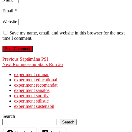
Email
*
Website
Save my name, email, and website in this browser for the next
time I comment.
Post
Previous
Previous
Săptămâna PSI
Next
post:
Next
Romniceanu Stairs Run #6
navigation
post:
experiment culinar
experiment educațional
experiment recomandat
experiment sănătos
experiment sportiv
experiment stilistic
experiment sustenabil
Search
Search