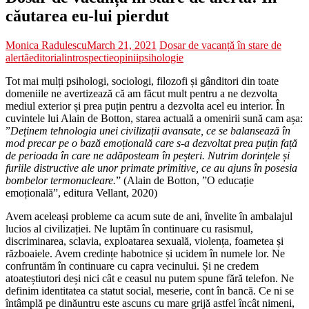
căutarea eu-lui pierdut
Monica Radulescu
March 21, 2021
Dosar de vacanță în stare de
alertă
editorial
introspectie
opinii
psihologie
Tot mai mulți psihologi, sociologi, filozofi și gânditori din toate
domeniile ne avertizează că am făcut mult pentru a ne dezvolta
mediul exterior și prea puțin pentru a dezvolta acel eu interior. În
cuvintele lui Alain de Botton, starea actuală a omenirii sună cam așa:
”
Deținem tehnologia unei civilizații avansate, ce se balansează în
mod precar pe o bază emoțională care s-a dezvoltat prea puțin față
de perioada în care ne adăposteam în peșteri. Nutrim dorințele și
furiile distructive ale unor primate primitive, ce au ajuns în posesia
bombelor termonucleare.
” (Alain de Botton, ”O educație
emoțională”, editura Vellant, 2020)
Avem aceleași probleme ca acum sute de ani, învelite în ambalajul
lucios al civilizației. Ne luptăm în continuare cu rasismul,
discriminarea, sclavia, exploatarea sexuală, violența, foametea și
războaiele. Avem credințe habotnice și ucidem în numele lor. Ne
confruntăm în continuare cu capra vecinului. Și ne credem
atoateștiutori deși nici cât e ceasul nu putem spune fără telefon. Ne
definim identitatea ca statut social, meserie, cont în bancă. Ce ni se
întâmplă pe dinăuntru este ascuns cu mare grijă astfel încât nimeni,