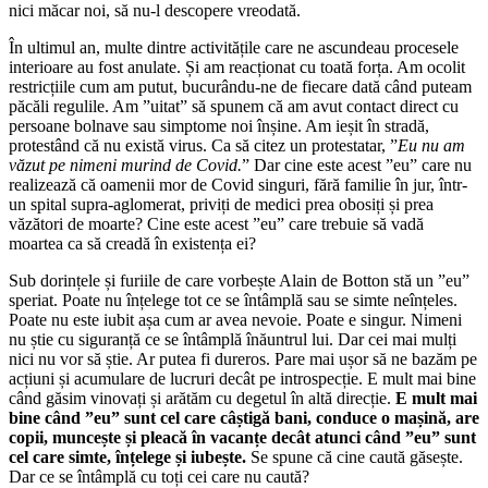
nici măcar noi, să nu-l descopere vreodată.
În ultimul an, multe dintre activitățile care ne ascundeau procesele
interioare au fost anulate. Și am reacționat cu toată forța. Am ocolit
restricțiile cum am putut, bucurându-ne de fiecare dată când puteam
păcăli regulile. Am ”uitat” să spunem că am avut contact direct cu
persoane bolnave sau simptome noi înșine. Am ieșit în stradă,
protestând că nu există virus. Ca să citez un protestatar, ”
Eu nu am
văzut pe nimeni murind de Covid.
” Dar cine este acest ”eu” care nu
realizează că oamenii mor de Covid singuri, fără familie în jur, într-
un spital supra-aglomerat, priviți de medici prea obosiți și prea
văzători de moarte? Cine este acest ”eu” care trebuie să vadă
moartea ca să creadă în existența ei?
Sub dorințele și furiile de care vorbește Alain de Botton stă un ”eu”
speriat. Poate nu înțelege tot ce se întâmplă sau se simte neînțeles.
Poate nu este iubit așa cum ar avea nevoie. Poate e singur. Nimeni
nu știe cu siguranță ce se întâmplă înăuntrul lui. Dar cei mai mulți
nici nu vor să știe. Ar putea fi dureros. Pare mai ușor să ne bazăm pe
acțiuni și acumulare de lucruri decât pe introspecție. E mult mai bine
când găsim vinovați și arătăm cu degetul în altă direcție.
E mult mai
bine când ”eu” sunt cel care câștigă bani, conduce o mașină, are
copii, muncește și pleacă în vacanțe decât atunci când ”eu” sunt
cel care simte, înțelege și iubește.
Se spune că cine caută găsește.
Dar ce se întâmplă cu toți cei care nu caută?