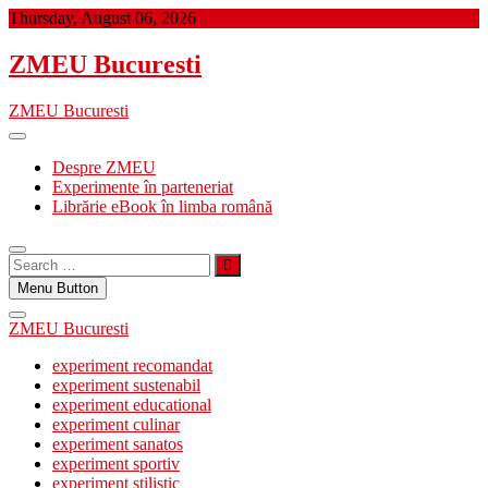
Skip
Thursday, August 06, 2026
to
content
ZMEU Bucuresti
ZMEU Bucuresti
Despre ZMEU
Experimente în parteneriat
Librărie eBook în limba română
Search
…
Menu Button
ZMEU Bucuresti
experiment recomandat
experiment sustenabil
experiment educational
experiment culinar
experiment sanatos
experiment sportiv
experiment stilistic