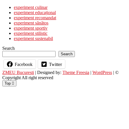
navigation
post:
experiment culinar
experiment educațional
experiment recomandat
experiment sănătos
experiment sportiv
experiment stilistic
experiment sustenabil
Search
Search
Facebook
Twitter
ZMEU Bucuresti
| Designed by:
Theme Freesia
|
WordPress
| ©
Copyright All right reserved
Top