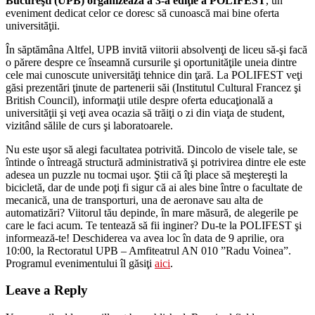
Bucureşti (UPB) organizează a 3-a ediţie a POLIFEST
, un
eveniment dedicat celor ce doresc să cunoască mai bine oferta
universităţii.
În săptămâna Altfel, UPB invită viitorii absolvenţi de liceu să-şi facă
o părere despre ce înseamnă cursurile şi oportunităţile uneia dintre
cele mai cunoscute universităţi tehnice din ţară. La POLIFEST veţi
găsi prezentări ţinute de partenerii săi (Institutul Cultural Francez şi
British Council), informaţii utile despre oferta educaţională a
universităţii şi veţi avea ocazia să trăiţi o zi din viaţa de student,
vizitând sălile de curs şi laboratoarele.
Nu este uşor să alegi facultatea potrivită. Dincolo de visele tale, se
întinde o întreagă structură administrativă şi potrivirea dintre ele este
adesea un puzzle nu tocmai uşor. Ştii că îţi place să meştereşti la
bicicletă, dar de unde poţi fi sigur că ai ales bine între o facultate de
mecanică, una de transporturi, una de aeronave sau alta de
automatizări? Viitorul tău depinde, în mare măsură, de alegerile pe
care le faci acum. Te tentează să fii inginer? Du-te la POLIFEST şi
informează-te! Deschiderea va avea loc în data de 9 aprilie, ora
10:00, la Rectoratul UPB – Amfiteatrul AN 010 ”Radu Voinea”.
Programul evenimentului îl găsiţi
aici
.
Leave a Reply