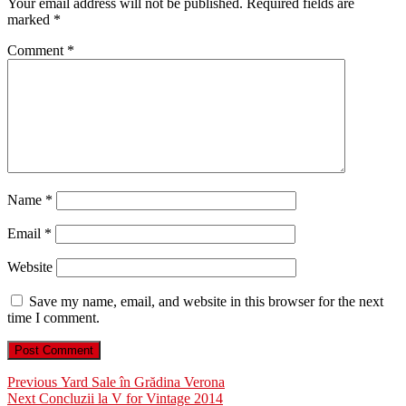
Your email address will not be published.
Required fields are
marked
*
Comment
*
Name
*
Email
*
Website
Save my name, email, and website in this browser for the next
time I comment.
Post
Previous
Previous
Yard Sale în Grădina Verona
Next
post:
Next
Concluzii la V for Vintage 2014