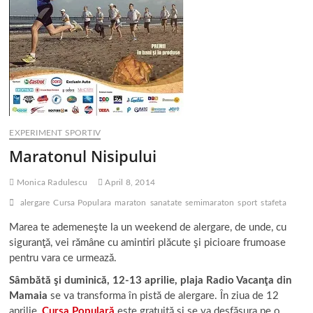
EXPERIMENT SPORTIV
Maratonul Nisipului
Monica Radulescu
April 8, 2014
alergare
Cursa Populara
maraton
sanatate
semimaraton
sport
stafeta
Marea te ademeneşte la un weekend de alergare, de unde, cu
siguranţă, vei rămâne cu amintiri plăcute şi picioare frumoase
pentru vara ce urmează.
Sâmbătă şi duminică, 12-13 aprilie, plaja Radio Vacanţa din
Mamaia
se va transforma în pistă de alergare. În ziua de 12
aprilie,
Cursa Populară
este gratuită şi se va desfăşura pe o