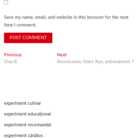
Save my name, email, and website in this browser for the next
time I comment.
Post
Previous
Next
Previous
Next
post:
post:
Ziua B
Romniceanu Stairs Run, antrenament 7
navigation
experiment culinar
experiment educațional
experiment recomandat
experiment sănătos