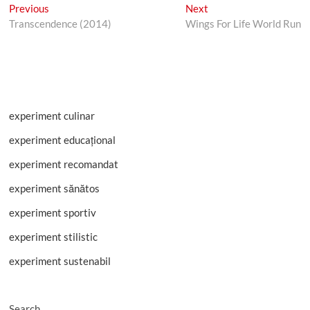
Post
Previous
Next
Previous
Next
post:
post:
Transcendence (2014)
Wings For Life World Run
navigation
experiment culinar
experiment educațional
experiment recomandat
experiment sănătos
experiment sportiv
experiment stilistic
experiment sustenabil
Search