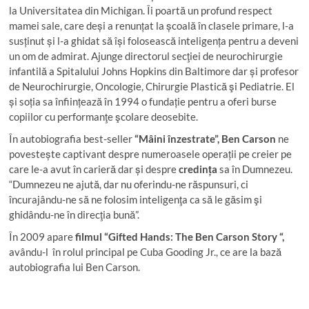
la Universitatea din Michigan. Îi poartă un profund respect
mamei sale, care deși a renunțat la școală în clasele primare, l-a
susținut și l-a ghidat să își folosească inteligența pentru a deveni
un om de admirat. Ajunge directorul secţiei de neurochirurgie
infantilă a Spitalului Johns Hopkins din Baltimore dar și profesor
de Neurochirurgie, Oncologie, Chirurgie Plastică şi Pediatrie. El
și soția sa înființează în 1994 o fundație pentru a oferi burse
copiilor cu performanţe şcolare deosebite.
În autobiografia best-seller
“Mâini înzestrate”
,
Ben Carson
ne
povestește captivant despre numeroasele operații pe creier pe
care le-a avut în carieră dar și despre
credința
sa în Dumnezeu.
“Dumnezeu ne ajută, dar nu oferindu-ne răspunsuri, ci
încurajându-ne să ne folosim inteligenţa ca să le găsim şi
ghidându-ne în direcţia bună”.
În 2009 apare
filmul “Gifted Hands: The Ben Carson Story “,
avându-l în rolul principal pe Cuba Gooding Jr., ce are la bază
autobiografia lui Ben Carson.