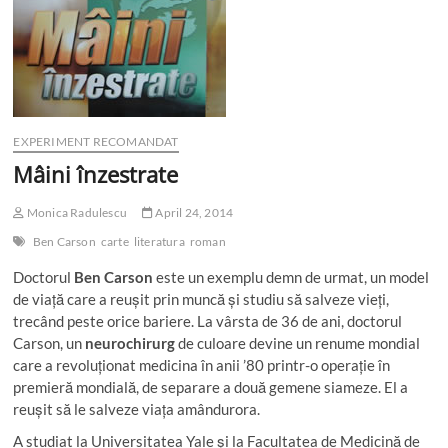
EXPERIMENT RECOMANDAT
Mâini înzestrate
Monica Radulescu
April 24, 2014
Ben Carson
carte
literatura
roman
Doctorul
Ben Carson
este un exemplu demn de urmat, un model
de viață care a reușit prin muncă și studiu să salveze vieți,
trecând peste orice bariere. La vârsta de 36 de ani, doctorul
Carson, un
neurochirurg
de culoare devine un renume mondial
care a revoluționat medicina în anii ’80 printr-o operație în
premieră mondială, de separare a două gemene siameze. El a
reușit să le salveze viața amândurora.
A studiat la Universitatea Yale și la Facultatea de Medicină de