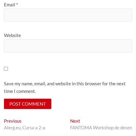
Email
*
Website
Save my name, email, and website in this browser for the next
time I comment.
Post
Previous
Next
Previous
Next
post:
post:
Alerg.eu, Cursa a 2-a
FANTOMA Workshop de desen
navigation