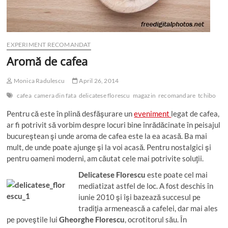
EXPERIMENT RECOMANDAT
Aromă de cafea
Monica Radulescu
April 26, 2014
cafea
camera din fata
delicatese florescu
magazin
recomandare
tchibo
Pentru că este în plină desfăşurare un
eveniment
legat de cafea,
ar fi potrivit să vorbim despre locuri bine înrădăcinate în peisajul
bucureştean şi unde aroma de cafea este la ea acasă. Ba mai
mult, de unde poate ajunge şi la voi acasă. Pentru nostalgici şi
pentru oameni moderni, am căutat cele mai potrivite soluţii.
Delic
atese Florescu
este poate cel mai
mediatizat astfel de loc. A fost deschis în
iunie 2010 şi îşi bazează succesul pe
tradiţia armenească a cafelei, dar mai ales
pe poveştile lui
Gheorghe Florescu
, ocrotitorul său. În