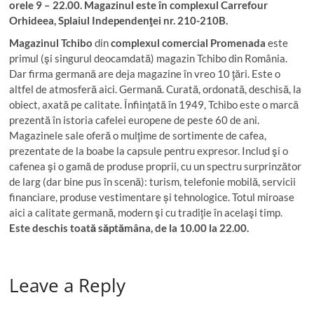
orele 9 – 22.00. Magazinul este în complexul Carrefour
Orhideea, Splaiul Independenţei nr. 210-210B.
Magazinul Tchibo
din
complexul comercial Promenada
este
primul (şi singurul deocamdată) magazin Tchibo din România.
Dar firma germană are deja magazine în vreo 10 ţări. Este o
altfel de atmosferă aici. Germană. Curată, ordonată, deschisă, la
obiect, axată pe calitate. Înfiinţată în 1949, Tchibo este o marcă
prezentă în istoria cafelei europene de peste 60 de ani.
Magazinele sale oferă o mulţime de sortimente de cafea,
prezentate de la boabe la capsule pentru expresor. Includ şi o
cafenea şi o gamă de produse proprii, cu un spectru surprinzător
de larg (dar bine pus în scenă): turism, telefonie mobilă, servicii
financiare, produse vestimentare și tehnologice. Totul miroase
aici a calitate germană, modern şi cu tradiţie în acelaşi timp.
Este deschis toată săptămâna, de la 10.00 la 22.00.
Leave a Reply