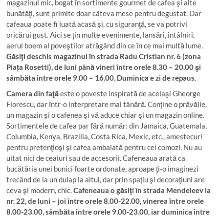
magazinul mic, bogat în sortimente gourmet de cafea şi alte
bunătăţi, sunt primite doar câteva mese pentru degustat. Dar
cafeaua poate fi luată acasă şi, cu siguranţă, se va potrivi
oricărui gust. Aici se ţin multe evenimente, lansări, întâlniri,
aerul boem al poveştilor atrăgând din ce în ce mai multă lume.
Găsiţi deschis magazinul în strada Radu Cristian nr. 6 (zona
Piața Rosetti), de luni până vineri între orele 8.30 – 20.00 şi
sâmbăta între orele 9.00 – 16.00. Duminica e zi de repaus.
Camera din faţă
este o poveste inspirată de acelaşi Gheorge
Florescu, dar într-o interpretare mai tânără. Conţine o prăvălie,
un magazin şi o cafenea şi vă aduce chiar şi un magazin online.
Sortimentele de cafea par fără număr: din Jamaica, Guatemala,
Columbia, Kenya, Brazilia, Costa Rica, Mexic, etc., amestecuri
pentru pretenţioşi şi cafea ambalată pentru cei comozi. Nu au
uitat nici de ceaiuri sau de accesorii. Cafeneaua arată ca
bucătăria unei bunici foarte ordonate, aproape ţi-o imaginezi
trecând de la un dulap la altul, dar prin spaţiu şi decoraţiuni are
ceva şi modern, chic.
Cafeneaua o găsiţi în strada Mendeleev la
nr. 22, de luni – joi între orele 8.00-22.00, vinerea între orele
8.00-23.00, sâmbăta între orele 9.00-23.00, iar duminica între