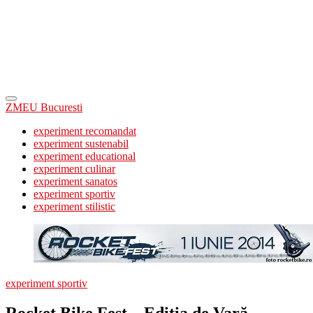
ZMEU Bucuresti
experiment recomandat
experiment sustenabil
experiment educational
experiment culinar
experiment sanatos
experiment sportiv
experiment stilistic
experiment sportiv
Rocket Bike Fest – Ediţia de Vară