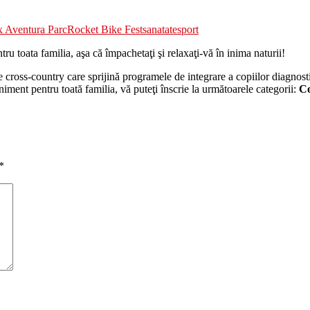
x Aventura Parc
Rocket Bike Fest
sanatate
sport
tru toata familia, aşa că împachetaţi şi relaxaţi-vă în inima naturii!
cross-country care sprijină programele de integrare a copiilor diagnostic
niment pentru toată familia, vă puteţi înscrie la următoarele categorii:
Co
*