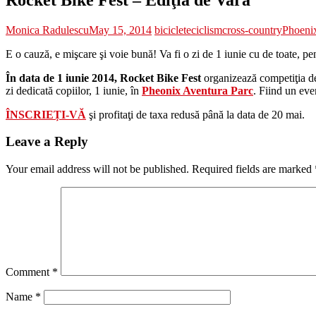
Monica Radulescu
May 15, 2014
biciclete
ciclism
cross-country
Phoeni
E o cauză, e mişcare şi voie bună! Va fi o zi de 1 iunie cu de toate, pen
În data de 1 iunie 2014, Rocket Bike Fest
organizează competiţia de 
zi dedicată copiilor, 1 iunie, în
Pheonix Aventura Parc
. Fiind un eve
ÎNSCRIEȚI-VĂ
şi profitaţi de taxa redusă până la data de 20 mai.
Leave a Reply
Your email address will not be published.
Required fields are marked
Comment
*
Name
*