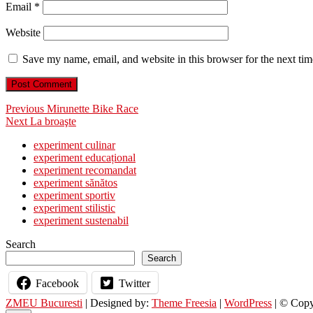
Email
*
Website
Save my name, email, and website in this browser for the next ti
Post
Previous
Previous
Mirunette Bike Race
Next
post:
Next
La broaşte
navigation
post:
experiment culinar
experiment educațional
experiment recomandat
experiment sănătos
experiment sportiv
experiment stilistic
experiment sustenabil
Search
Search
Facebook
Twitter
ZMEU Bucuresti
| Designed by:
Theme Freesia
|
WordPress
| © Copyr