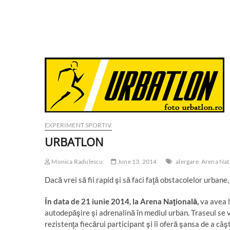
EXPERIMENT SPORTIV
URBATLON
Monica Radulescu
June 13, 2014
alergare
Arena Nat
Dacă vrei să fii rapid şi să faci faţă obstacolelor urbane,
În data de 21 iunie 2014, la Arena Naţională,
va avea 
autodepăşire şi adrenalină în mediul urban. Traseul se 
rezistenţa fiecărui participant şi îi oferă şansa de a câ