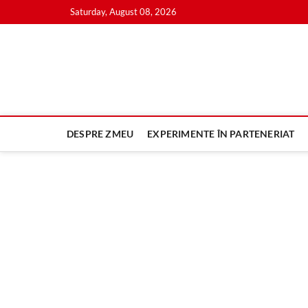
Skip
Saturday, August 08, 2026
to
content
DESPRE ZMEU
EXPERIMENTE ÎN PARTENERIAT