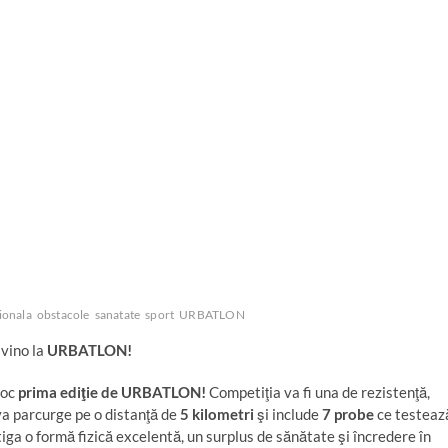
ionala
obstacole
sanatate
sport
URBATLON
 vino la
URBATLON!
loc
prima ediţie de URBATLON!
Competiţia va fi una de rezistenţă,
va parcurge pe o distanţă de
5 kilometri
şi include
7 probe
ce testeaz
ştiga o formă fizică excelentă, un surplus de sănătate şi încredere în