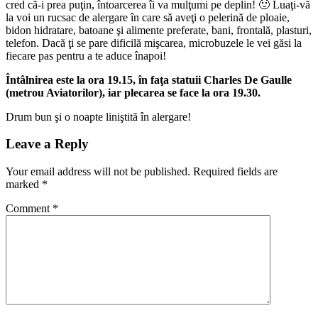
cred că-i prea puţin, întoarcerea îi va mulţumi pe deplin! 🙂 Luaţi-vă
la voi un rucsac de alergare în care să aveţi o pelerină de ploaie,
bidon hidratare, batoane şi alimente preferate, bani, frontală, plasturi,
telefon. Dacă ţi se pare dificilă mişcarea, microbuzele le vei găsi la
fiecare pas pentru a te aduce înapoi!
Întâlnirea este la ora 19.15, în faţa statuii Charles De Gaulle
(metrou Aviatorilor), iar plecarea se face la ora 19.30.
Drum bun şi o noapte liniştită în alergare!
Leave a Reply
Your email address will not be published.
Required fields are
marked
*
Comment
*