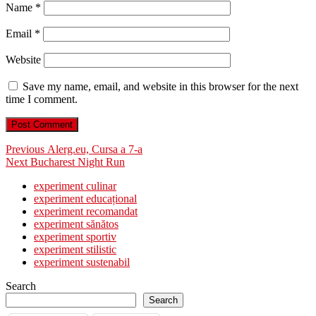
Name
*
Email
*
Website
Save my name, email, and website in this browser for the next
time I comment.
Post
Previous
Previous
Alerg.eu, Cursa a 7-a
Next
post:
Next
Bucharest Night Run
navigation
post:
experiment culinar
experiment educațional
experiment recomandat
experiment sănătos
experiment sportiv
experiment stilistic
experiment sustenabil
Search
Search