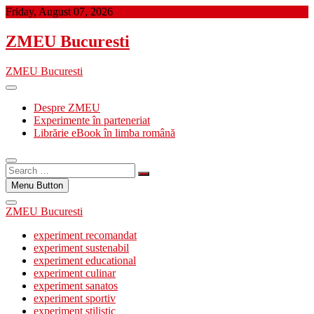
Skip
Friday, August 07, 2026
to
content
ZMEU Bucuresti
ZMEU Bucuresti
Despre ZMEU
Experimente în parteneriat
Librărie eBook în limba română
Search
…
Menu Button
ZMEU Bucuresti
experiment recomandat
experiment sustenabil
experiment educational
experiment culinar
experiment sanatos
experiment sportiv
experiment stilistic