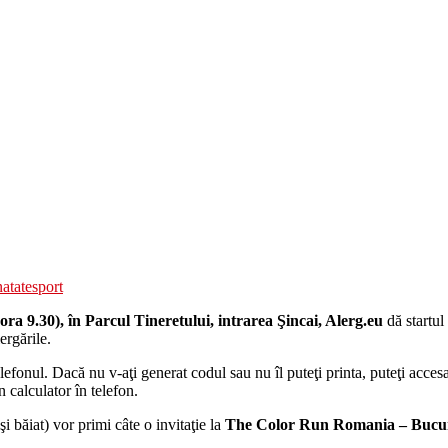
natate
sport
ora 9.30), în Parcul Tineretului, intrarea Şincai, Alerg.eu
dă startul
ergările.
lefonul. Dacă nu v-aţi generat codul sau nu îl puteţi printa, puteţi acces
 calculator în telefon.
şi băiat) vor primi câte o invitaţie la
The Color Run Romania – Bucur