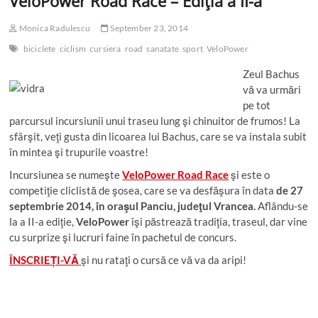
VeloPower Road Race – Ediţia a II-a
Monica Radulescu
September 23, 2014
biciclete
ciclism
cursiera
road
sanatate
sport
VeloPower
Zeul Bachus
vă va urmări
pe tot
parcursul incursiunii unui traseu lung şi chinuitor de frumos! La
sfârşit, veţi gusta din licoarea lui Bachus, care se va instala subit
în mintea şi trupurile voastre!
Incursiunea se numeşte
VeloPower Road Race
şi este o
competiţie cliclistă de şosea, care se va desfăşura în data
de 27
septembrie 2014, în oraşul Panciu, judeţul Vrancea.
Aflându-se
la a II-a ediţie,
VeloPower
îşi păstrează tradiţia, traseul, dar vine
cu surprize şi lucruri faine în pachetul de concurs.
ÎNSCRIEȚI-VĂ
şi nu rataţi o cursă ce vă va da aripi!