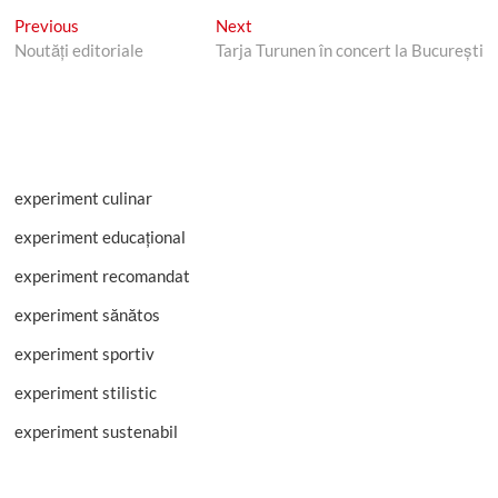
Post
Previous
Next
Previous
Next
post:
post:
Noutăți editoriale
Tarja Turunen în concert la București
navigation
experiment culinar
experiment educațional
experiment recomandat
experiment sănătos
experiment sportiv
experiment stilistic
experiment sustenabil