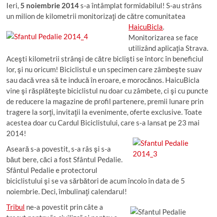
Ieri,
5 noiembrie 2014
s-a întâmplat formidabilul! S-au strâns
un milion de kilometrii monitorizaţi de către comunitatea
HaicuBicla
.
Monitorizarea se face
utilizând aplicaţia Strava.
Aceşti kilometrii strânşi de către biclişti se întorc în beneficiul
lor, şi nu oricum! Biciclistul e un specimen care zâmbeşte suav
sau dacă vrea să te inducă în eroare, e morocănos. HaicuBicla
vine şi răsplăteşte biciclistul nu doar cu zâmbete, ci şi cu puncte
de reducere la magazine de profil partenere, premii lunare prin
tragere la sorţi, invitaţii la evenimente, oferte exclusive. Toate
acestea doar cu Cardul Biciclistului, care s-a lansat pe 23 mai
2014!
Aseară s-a povestit, s-a râs şi s-a
băut bere, căci a fost Sfântul Pedalie.
Sfântul Pedalie e protectorul
biciclistului şi se va sărbători de acum încolo în data de 5
noiembrie. Deci, îmbulinaţi calendarul!
Tribul
ne-a povestit prin câte a