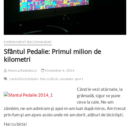
EXPERIMENT RECOMANDAT
Sfântul Pedalie: Primul milion de
kilometri
Monica Radulescu
November 6, 2014
cardul biciclistului
Hai cu Bicla
sanatate
sport
Când le vezi atârnate, la
grămadă, sigur se pune
ceva la cale. Ne-am
zâmbim, ne-am admiram şi apoi m-am luat după miros. Am trecut
prin fum şi am ajuns acolo unde mi-am dorit, alături de biciclişti.
Hai cu bicla!