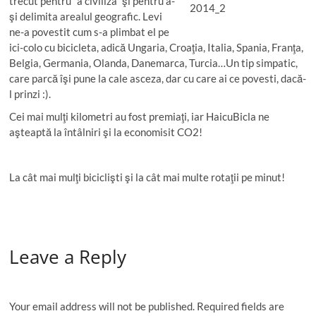
trecut pentru “a civiliza” şi pentru a-
şi delimita arealul geografic. Levi
ne-a povestit cum s-a plimbat el pe
ici-colo cu bicicleta, adică Ungaria, Croaţia, Italia, Spania, Franţa,
Belgia, Germania, Olanda, Danemarca, Turcia…Un tip simpatic,
care parcă îşi pune la cale asceza, dar cu care ai ce povesti, dacă-
l prinzi :).
Cei mai mulţi kilometri au fost premiaţi, iar HaicuBicla ne
aşteaptă la întâlniri şi la economisit CO­2!
La cât mai mulţi biciclişti şi la cât mai multe rotaţii pe minut!
Leave a Reply
Your email address will not be published.
Required fields are