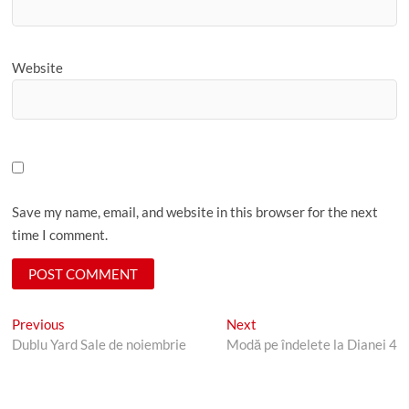
Website
Save my name, email, and website in this browser for the next
time I comment.
Post
Previous
Next
Previous
Next
post:
post:
Dublu Yard Sale de noiembrie
Modă pe îndelete la Dianei 4
navigation