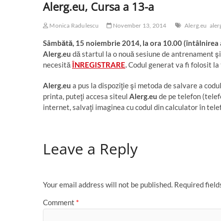
Alerg.eu, Cursa a 13-a
Monica Radulescu
November 13, 2014
Alerg.eu
aler
Sâmbătă, 15 noiembrie 2014, la ora 10.00 (întâlnirea av
Alerg.eu
dă startul la o nouă sesiune de antrenament şi
necesită
ÎNREGISTRARE
.
Codul generat va fi folosit la
Alerg.eu
a pus la dispoziţie şi metoda de salvare a codul
printa, puteţi accesa siteul
Alerg.eu
de pe telefon (tele
internet, salvaţi imaginea cu codul din calculator în tele
Leave a Reply
Your email address will not be published.
Required fiel
Comment
*