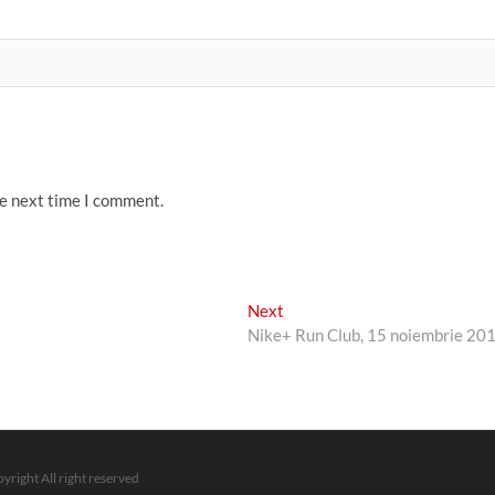
he next time I comment.
Next
Next
post:
Nike+ Run Club, 15 noiembrie 20
yright All right reserved