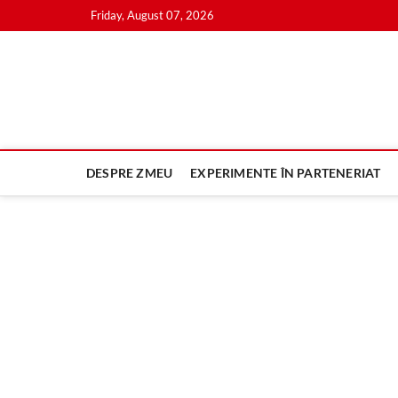
Skip
Friday, August 07, 2026
to
content
DESPRE ZMEU
EXPERIMENTE ÎN PARTENERIAT