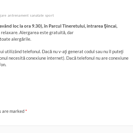
gare
antrenament
sanatate
sport
ând loc la ora 9.30), în Parcul Tineretului, intrarea Şincai,
 relaxare. Alergarea este gratuită, dar
 toate alergările.
ui utilizând telefonul. Dacă nu v-aţi generat codul sau nu îl puteţi
fonul necesită conexiune internet). Dacă telefonul nu are conexiune
fon.
ds are marked
*