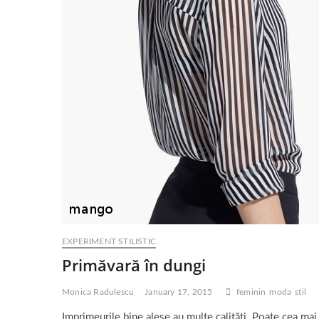
EXPERIMENT STILISTIC
Primăvară în dungi
Monica Radulescu
January 17, 2015
feminin
moda
stil
Imprimeurile bine alese au multe calități. Poate cea mai 