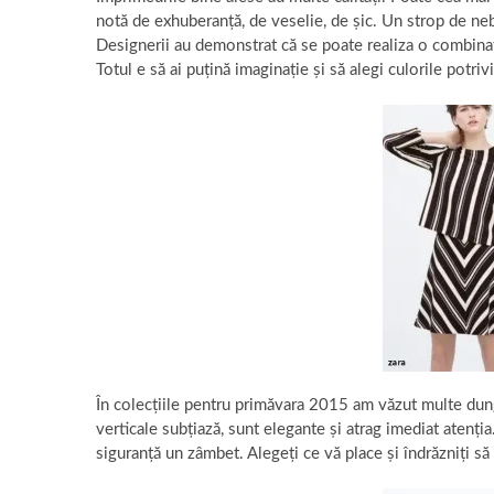
notă de exhuberanță, de veselie, de șic. Un strop de nebu
Designerii au demonstrat că se poate realiza o combina
Totul e să ai puțină imaginație și să alegi culorile potrivi
În colecțiile pentru primăvara 2015 am văzut multe dung
verticale subțiază, sunt elegante și atrag imediat atenți
siguranță un zâmbet. Alegeți ce vă place și îndrăzniți să