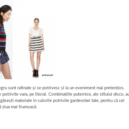
ru sunt rafinate și se potrivesc și la un eveniment mai pretențios.
 potrivite vara, pe litoral. Combinațiile puternice, ale stilului disco, a
găsești materiale în culorile potrivite garderobei tale, pentru că cel
că ziua mai frumoasă.