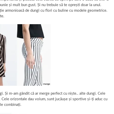
nie și mult bun gust. Și nu trebuie să te oprești doar la unul.
ție armonioasă de dungi cu flori cu buline cu modele geometrice.
te.
i. Și m-am gândit că ar merge perfect cu niște.. alte dungi. Cele
a. Cele orizontale dau volum, sunt jucăușe și sportive și-ți aduc cu
 le combinați.