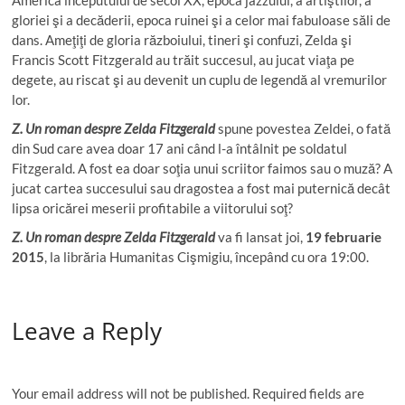
America începutului de secol XX, epoca jazzului, a artiştilor, a
gloriei şi a decăderii, epoca ruinei şi a celor mai fabuloase săli de
dans. Ameţiţi de gloria războiului, tineri şi confuzi, Zelda şi
Francis Scott Fitzgerald au trăit succesul, au jucat viaţa pe
degete, au riscat şi au devenit un cuplu de legendă al vremurilor
lor.
Z. Un roman despre Zelda Fitzgerald
spune povestea Zeldei, o fată
din Sud care avea doar 17 ani când l-a întâlnit pe soldatul
Fitzgerald. A fost ea doar soţia unui scriitor faimos sau o muză? A
jucat cartea succesului sau dragostea a fost mai puternică decât
lipsa oricărei meserii profitabile a viitorului soţ?
Z. Un roman despre Zelda Fitzgerald
va fi lansat joi,
19 februarie
2015
, la librăria Humanitas Cişmigiu, începând cu ora 19:00.
Leave a Reply
Your email address will not be published.
Required fields are