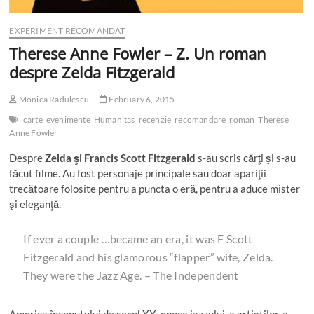
EXPERIMENT RECOMANDAT
Therese Anne Fowler – Z. Un roman
despre Zelda Fitzgerald
Monica Radulescu
February 6, 2015
carte
evenimente
Humanitas
recenzie
recomandare
roman
Therese
Anne Fowler
Despre
Zelda şi Francis Scott Fitzgerald
s-au scris cărţi şi s-au
făcut filme. Au fost personaje principale sau doar apariţii
trecătoare folosite pentru a puncta o eră, pentru a aduce mister
şi eleganţă.
If ever a couple …became an era, it was F Scott
Fitzgerald and his glamorous “flapper” wife, Zelda.
They were the Jazz Age.
– The Independent