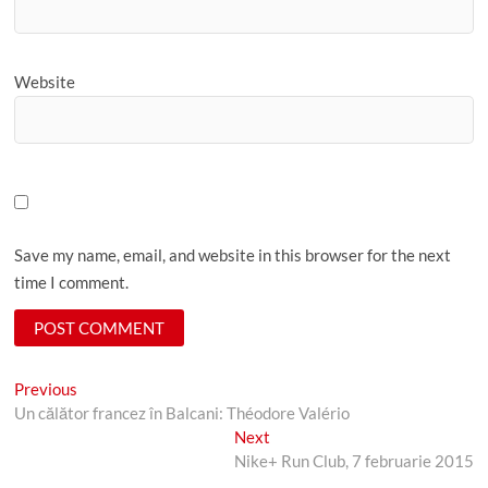
Website
Save my name, email, and website in this browser for the next
time I comment.
Post
Previous
Previous
post:
Un călător francez în Balcani: Théodore Valério
navigation
Next
Next
post:
Nike+ Run Club, 7 februarie 2015