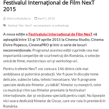
Festivalul Internațional de Film NexT
2015
Monica Radulescu
April 1, 2015
festival
film
NexT
recomandare
scurtmetraje
A noua ediție a
Festivalului Internațional de Film NexT
vă
așteaptă între 15 și 19 aprilie 2015 la Cinema Studio, Cinema
Elvire Popescu, CinemaPRO și într-o serie de locuri
neconvenționale.
Programul acesteo ediții cuprinde cea mai
importantă competiție de scurtmetraj din România, o selecție
unică de filme, masterclass-uri și workshop-uri.
Pentru trofeele NexT vor concura 146 dintre cele mai
ambițioase și puternice producții. Vor fi puse în discuție teme
delicate, subiecte tabu, tehnici inovatoare. Vor fi programe
speciale dedicate filmelor „cu bătăi”, filmelor cu monștrii, celor
cu muzică și ritm sau filmelor premiate la festivaluri
internaționale, dar și secțiunea specială pentru copii. Nu lipsește
nici seara dedicată filmelor de Oscar, care vor rula în premieră în
România.