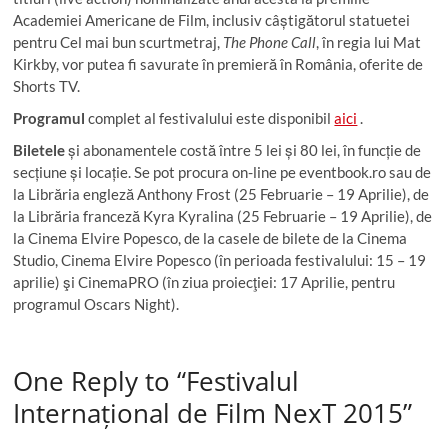
Academiei Americane de Film, inclusiv câștigătorul statuetei
pentru Cel mai bun scurtmetraj,
The Phone Call
, în regia lui Mat
Kirkby, vor putea fi savurate în premieră în România, oferite de
Shorts TV.
Programul
complet al festivalului este disponibil
aici
.
Biletele
și abonamentele costă între 5 lei și 80 lei, în funcție de
secțiune și locație. Se pot procura on-line pe eventbook.ro sau de
la Librăria engleză Anthony Frost (25 Februarie – 19 Aprilie), de
la Librăria franceză Kyra Kyralina (25 Februarie – 19 Aprilie), de
la Cinema Elvire Popesco, de la casele de bilete de la Cinema
Studio, Cinema Elvire Popesco (în perioada festivalului: 15 – 19
aprilie) şi CinemaPRO (în ziua proiecţiei: 17 Aprilie, pentru
programul Oscars Night).
One Reply to “Festivalul
Internațional de Film NexT 2015”