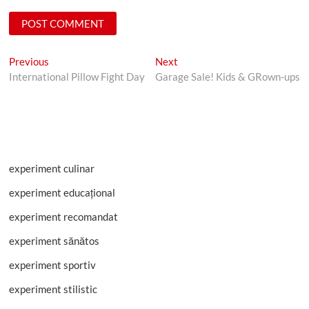
Post
Previous
Next
Previous
Next
post:
post:
International Pillow Fight Day
Garage Sale! Kids & GRown-ups
navigation
experiment culinar
experiment educațional
experiment recomandat
experiment sănătos
experiment sportiv
experiment stilistic