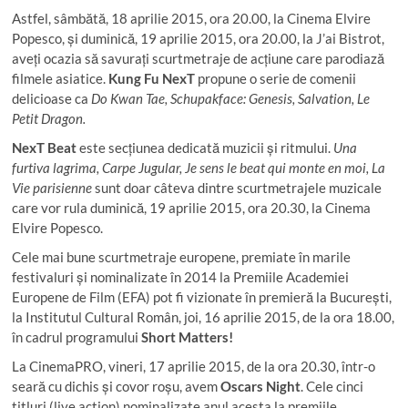
Astfel, sâmbătă, 18 aprilie 2015, ora 20.00, la Cinema Elvire
Popesco, și duminică, 19 aprilie 2015, ora 20.00, la J’ai Bistrot,
aveți ocazia să savurați scurtmetraje de acțiune care parodiază
filmele asiatice.
Kung Fu NexT
propune o serie de comenii
delicioase ca
Do Kwan Tae, Schupakface: Genesis, Salvation, Le
Petit Dragon.
NexT Beat
este secțiunea dedicată muzicii și ritmului.
Una
furtiva lagrima, Carpe Jugular, Je sens le beat qui monte en moi, La
Vie parisienne
sunt doar câteva dintre scurtmetrajele muzicale
care vor rula duminică, 19 aprilie 2015, ora 20.30, la Cinema
Elvire Popesco.
Cele mai bune scurtmetraje europene, premiate în marile
festivaluri și nominalizate în 2014 la Premiile Academiei
Europene de Film (EFA) pot fi vizionate în premieră la București,
la Institutul Cultural Român, joi, 16 aprilie 2015, de la ora 18.00,
în cadrul programului
Short Matters!
La CinemaPRO, vineri, 17 aprilie 2015, de la ora 20.30, într-o
seară cu dichis și covor roșu, avem
Oscars Night
. Cele cinci
titluri (live action) nominalizate anul acesta la premiile