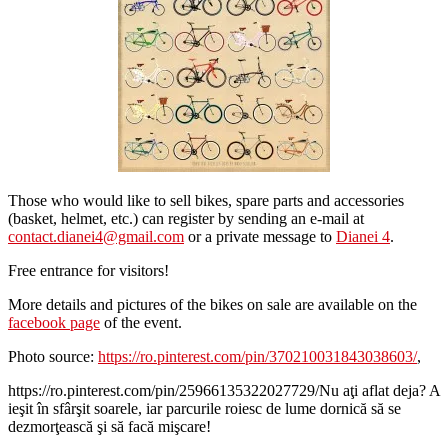
Those who would like to sell bikes, spare parts and accessories
(basket, helmet, etc.) can register by sending an e-mail at
contact.dianei4@gmail.com
or a private message to
Dianei 4
.
Free entrance for visitors!
More details and pictures of the bikes on sale are available on the
facebook page
of the event.
Photo source:
https://ro.pinterest.com/pin/370210031843038603/
,
https://ro.pinterest.com/pin/25966135322027729/
Nu aţi aflat deja? A
ieşit în sfârşit soarele, iar parcurile roiesc de lume dornică să se
dezmorţească şi să facă mişcare!