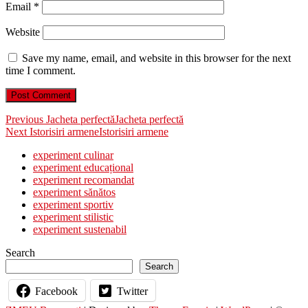
Email
*
Website
Save my name, email, and website in this browser for the next
time I comment.
Post
Previous
Previous
Jacheta perfectă
Jacheta perfectă
Next
post:
Next
Istorisiri armene
Istorisiri armene
navigation
post:
experiment culinar
experiment educațional
experiment recomandat
experiment sănătos
experiment sportiv
experiment stilistic
experiment sustenabil
Search
Search
Facebook
Twitter