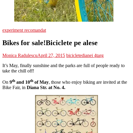
experiment recomandat
Bikes for sale!
Biciclete pe alese
Monica Radulescu
April 27, 2015
biciclete
dianei 4
targ
It’s May, finally sunshine and the parks are full of people ready to
take the chill off!
th
th
On
9
and 10
of May
, those who enjoy biking are invited at the
Bike Fair, in
Diana Str. at No. 4.