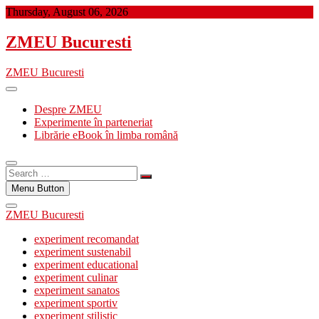
Skip
Thursday, August 06, 2026
to
content
ZMEU Bucuresti
ZMEU Bucuresti
Despre ZMEU
Experimente în parteneriat
Librărie eBook în limba română
Search
…
Menu Button
ZMEU Bucuresti
experiment recomandat
experiment sustenabil
experiment educational
experiment culinar
experiment sanatos
experiment sportiv
experiment stilistic