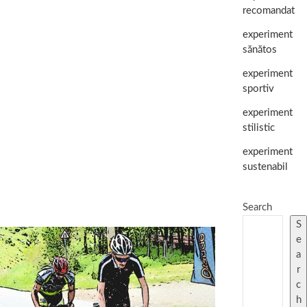
recomandat
experiment
sănătos
experiment
sportiv
experiment
stilistic
experiment
sustenabil
Search
S
e
a
r
c
h