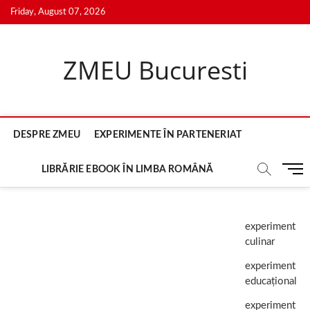
Skip
Friday, August 07, 2026
to
content
ZMEU Bucuresti
DESPRE ZMEU
EXPERIMENTE ÎN PARTENERIAT
M
LIBRĂRIE EBOOK ÎN LIMBA ROMÂNĂ
e
n
u
experiment
B
culinar
u
t
experiment
t
educațional
o
n
experiment