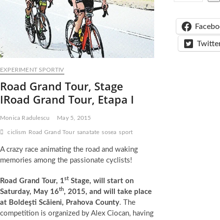
Facebo
Twitte
EXPERIMENT SPORTIV
Road Grand Tour, Stage
I
Road Grand Tour, Etapa I
Monica Radulescu
May 5, 2015
ciclism
Road Grand Tour
sanatate
sosea
sport
A crazy race animating the road and waking
memories among the passionate cyclists!
st
Road Grand Tour, 1
Stage, will start on
th
Saturday, May 16
, 2015, and will take place
at Boldeşti Scăieni, Prahova County
. The
competition is organized by Alex Ciocan, having