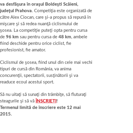
va desfăşura în oraşul Boldeşti Scăieni,
judeţul Prahova
. Competiţia este organizată de
către Alex Ciocan, care şi-a propus să repună în
mişcare şi să redea nuanţă ciclismului de
şosea. La competiţie puteţi opta pentru cursa
de
96 km
sau pentru cursa de
48 km
, ambele
fiind deschide pentru orice ciclist, fie
profesionist, fie amator.
Ciclismul de şosea, fiind unul din cele mai vechi
tipuri de cursă din România, va anima
concurenţii, spectatorii, susţinătorii şi va
readuce ecoul acestui sport.
Să nu uitaţi să sunaţi din trâmbiţe, să fluturaţi
steagurile şi să vă
ÎNSCRIEȚI
!
Termenul limită de înscriere este 12 mai
2015.