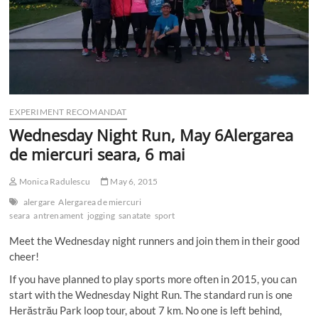
EXPERIMENT RECOMANDAT
Wednesday Night Run, May 6
Alergarea
de miercuri seara, 6 mai
Monica Radulescu
May 6, 2015
alergare
Alergarea de miercuri
seara
antrenament
jogging
sanatate
sport
Meet the Wednesday night runners and join them in their good
cheer!
If you have planned to play sports more often in 2015, you can
start with the Wednesday Night Run. The standard run is one
Herăstrău Park loop tour, about 7 km. No one is left behind,