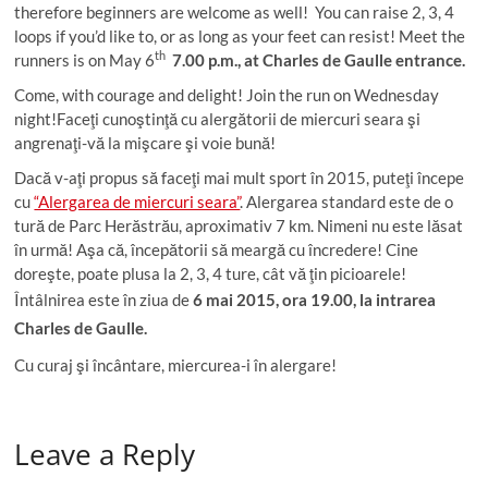
therefore beginners are welcome as well! You can raise 2, 3, 4
loops if you’d like to, or as long as your feet can resist! Meet the
th
runners is on May 6
7.00 p.m., at Charles de Gaulle entrance.
Come, with courage and delight! Join the run on Wednesday
night!
Faceţi cunoştinţă cu alergătorii de miercuri seara şi
angrenaţi-vă la mişcare şi voie bună!
Dacă v-aţi propus să faceţi mai mult sport în 2015, puteţi începe
cu
“Alergarea de miercuri seara”
. Alergarea standard este de o
tură de Parc Herăstrău, aproximativ 7 km. Nimeni nu este lăsat
în urmă! Aşa că, începătorii să meargă cu încredere! Cine
doreşte, poate plusa la 2, 3, 4 ture, cât vă ţin picioarele!
Întâlnirea este în ziua de
6 mai 2015, ora 19.00, la intrarea
Charles de Gaulle.
Cu curaj şi încântare, miercurea-i în alergare!
Leave a Reply