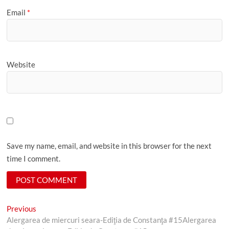
Email
*
Website
Save my name, email, and website in this browser for the next
time I comment.
Post
Previous
Previous
post:
Alergarea de miercuri seara-Ediţia de Constanţa #15
Alergarea
navigation