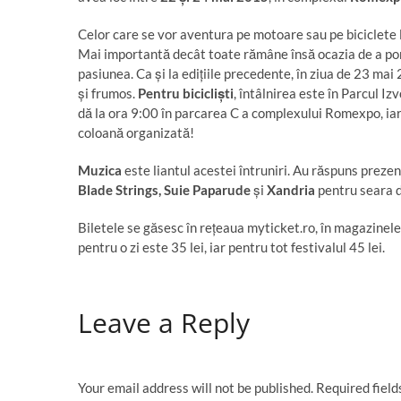
Celor care se vor aventura pe motoare sau pe biciclete l
Mai importantă decât toate rămâne însă ocazia de a porni 
pasiunea. Ca și la edițiile precedente, în ziua de 23 ma
și frumos.
Pentru bicicliști
, întâlnirea este în Parcul Iz
dă la ora 9:00 în parcarea C a complexului Romexpo, iar p
coloană organizată!
Muzica
este liantul acestei întruniri. Au răspuns preze
Blade Strings, Suie Paparude
și
Xandria
pentru seara 
Biletele se găsesc în rețeaua myticket.ro, în magazinel
pentru o zi este 35 lei, iar pentru tot festivalul 45 lei.
Leave a Reply
Your email address will not be published.
Required fiel