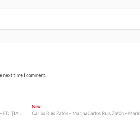
he next time I comment.
Next
Next
post:
 – EDIŢIA L
Carlos Ruis Zafón – Marina
Carlos Ruis Zafón – Mari