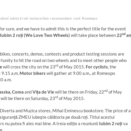
stival
iubim 2 roti
motociclism
recomandare
rock
Romexpo
r sure, and we have to admit this is the perfect title for the event
nd
Iubim 2 roți (
We Love Two Wheels)
will take place between
22
a
rbikes, concerts, demos, contests and product testing sessions are
rtunity to hit the road on two wheels and to meet other people who
rd
e
will cross the city on the 23
of May 2015.
For cyclists
, the
t 9.15 a.m.
Motor bikers
will gather at 9.00 a.m., at Romexpo
30 a.m.
nd
asska, Coma
and
Vița de Vie
will be there on Friday, 22
of May
rd
will be there on Saturday, 23
of May 2015.
 Diverta and Muzica stores, Mihai Eminescu bookstore. The price of a
siguranță ZMEU iubește călătoria pe două roți. Titlul acestui
nu putea fi ales mai bine. A treia ediție a reuniunii
Iubim 2 roți
va
o
.