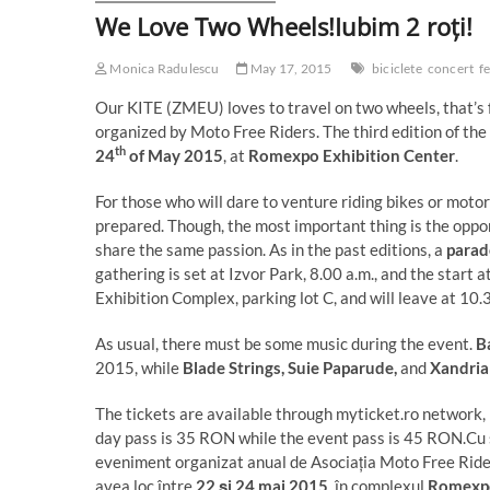
We Love Two Wheels!
Iubim 2 roți!
Monica Radulescu
May 17, 2015
biciclete
concert
fe
Our KITE (ZMEU) loves to travel on two wheels, that’s fo
organized by Moto Free Riders. The third edition of the
th
24
of May 2015
, at
Romexpo Exhibition Center
.
For those who will dare to venture riding bikes or moto
prepared. Though, the most important thing is the oppo
share the same passion. As in the past editions, a
parad
gathering is set at Izvor Park, 8.00 a.m., and the start a
Exhibition Complex, parking lot C, and will leave at 10.
As usual, there must be some music during the event.
B
2015, while
Blade Strings, Suie Paparude,
and
Xandria
The tickets are available through myticket.ro network,
day pass is 35 RON while the event pass is 45 RON.
Cu 
eveniment organizat anual de Asociația Moto Free Riders 
avea loc între
22 și 24 mai 2015
, în complexul
Romexp