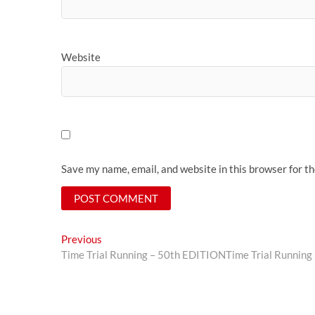
Website
Save my name, email, and website in this browser for t
Post
Previous
Previous
post:
Time Trial Running – 50th EDITION
Time Trial Running
navigation