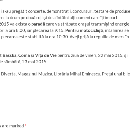
i s-au pregătit concerte, demonstrații, concursuri, testare de produse
la drum pe două roți și de a întâlni alți oameni care îți împart
i 2015 va exista o
paradă
care va străbate orașul transmițând energie
vor la ora 8:00, iar plecarea la 9:15.
Pentru motocicliști
, întâlnirea se
lecarea este stabilită la ora 10:30. Aveți grijă la regulile de mers în
nt
Basska, Coma
și
Vița de Vie
pentru ziua de vineri, 22 mai 2015, și
de sâmbătă, 23 mai 2015.
e Diverta, Magazinul Muzica, Librăria Mihai Eminescu. Prețul unui bile
ds are marked
*