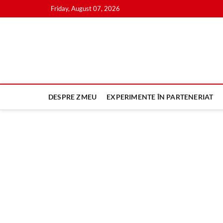
Skip
Friday, August 07, 2026
to
content
DESPRE ZMEU
EXPERIMENTE ÎN PARTENERIAT