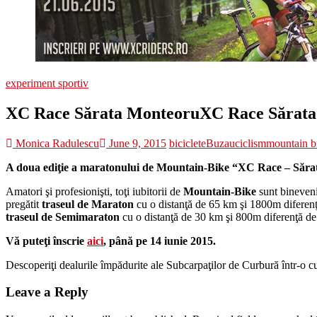
experiment sportiv
XC Race Sărata Monteoru
XC Race Sărat
Monica Radulescu
June 9, 2015
biciclete
Buzau
ciclism
mountain b
A doua ediţie a maratonului de Mountain-Bike “XC Race – Sărat
Amatori şi profesionişti, toţi iubitorii de
Mountain-Bike
sunt bineveniţ
pregătit
traseul de Maraton
cu o distanţă de 65 km şi 1800m diferenţă 
traseul de Semimaraton
cu o distanţă de 30 km şi 800m diferenţă de 
Vă puteţi înscrie
aici
, până pe 14 iunie 2015.
Descoperiţi dealurile împădurite ale Subcarpaţilor de Curbură într-o cu
Leave a Reply