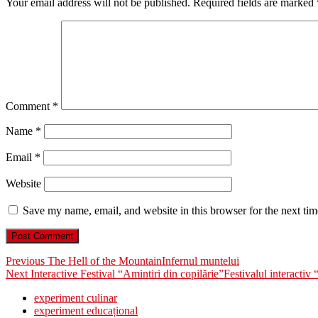
Your email address will not be published.
Required fields are marked
Comment
*
Name
*
Email
*
Website
Save my name, email, and website in this browser for the next ti
Post
Previous
Previous
The Hell of the Mountain
Infernul muntelui
Next
post:
Next
Interactive Festival “Amintiri din copilărie”
Festivalul interactiv 
navigation
post:
experiment culinar
experiment educațional