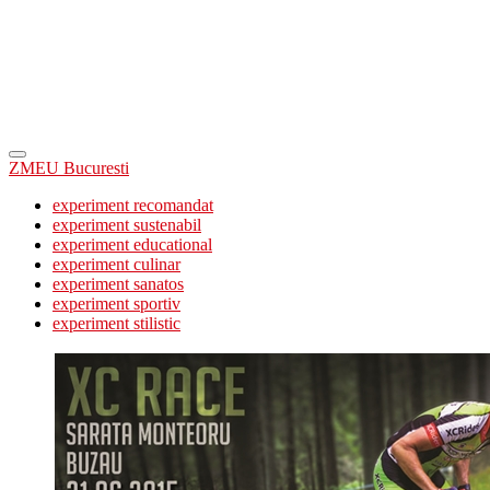
ZMEU Bucuresti
experiment recomandat
experiment sustenabil
experiment educational
experiment culinar
experiment sanatos
experiment sportiv
experiment stilistic