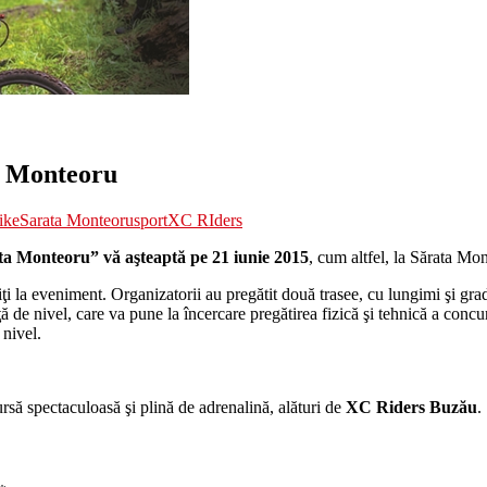
a Monteoru
ike
Sarata Monteoru
sport
XC RIders
a Monteoru” vă aşteaptă pe 21 iunie 2015
, cum altfel, la Sărata Mo
i la eveniment. Organizatorii au pregătit două trasee, cu lungimi şi grade
de nivel, care va pune la încercare pregătirea fizică şi tehnică a concure
nivel.
rsă spectaculoasă şi plină de adrenalină, alături de
XC Riders Buzău
.