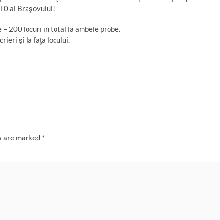
ul 0 al Braşovului!
le – 200 locuri în total la ambele probe.
ieri şi la faţa locului.
ds are marked
*