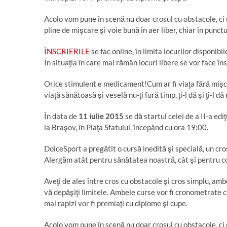
Acolo vom pune în scenă nu doar crosul cu obstacole, ci ş
pline de mişcare şi voie bună în aer liber, chiar în punct
ÎNSCRIERILE
se fac online, în limita locurilor disponibi
În situaţia în care mai rămân locuri libere se vor face înscr
Orice stimulent e medicament!
Cum ar fi viaţa fără miş
viaţă sănătoasă şi veselă nu-ţi fură timp, ţi-l dă şi ţi-l dă
În data de
11 iulie 2015
se dă startul celei de a II-a ediţ
la Braşov, în Piaţa Sfatului, începând cu ora 19:00.
DolceSport a pregătit o cursă inedită şi specială, un cro
Alergăm atât pentru sănătatea noastră, cât şi pentru cop
Aveţi de ales între cros cu obstacole şi cros simplu, ambe
vă depăşiţi limitele. Ambele curse vor fi cronometrate cu 
mai rapizi vor fi premiaţi cu diplome şi cupe.
Acolo vom pune în scenă nu doar crosul cu obstacole, ci ş