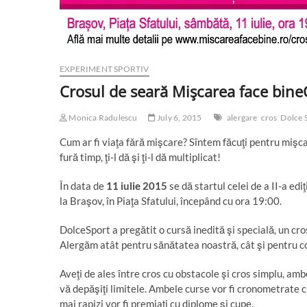
EXPERIMENT SPORTIV
Crosul de seară Mişcarea face bine
Monica Radulescu
July 6, 2015
alergare
cros
Dolce 
Cum ar fi viaţa fără mişcare? Sîntem făcuţi pentru mişca
fură timp, ţi-l dă şi ţi-l dă multiplicat!
În data de
11 iulie 2015
se dă startul celei de a II-a ediţ
la Braşov, în Piaţa Sfatului, începând cu ora 19:00.
DolceSport a pregătit o cursă inedită şi specială, un cro
Alergăm atât pentru sănătatea noastră, cât şi pentru cop
Aveţi de ales între cros cu obstacole şi cros simplu, ambe
vă depăşiţi limitele. Ambele curse vor fi cronometrate cu 
mai rapizi vor fi premiaţi cu diplome şi cupe.