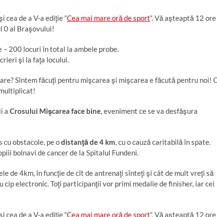
i cea de a V-a ediţie “
Cea mai mare oră de sport
“. Vă aşteaptă 12 ore
ul 0 al Braşovului!
le – 200 locuri în total la ambele probe.
ieri şi la faţa locului.
care? Sîntem făcuţi pentru mişcarea şi mişcarea e făcută pentru noi! 
 multiplicat!
ii a
Crosului Mişcarea face bine
, eveniment ce se va desfăşura
s cu obstacole, pe o
distanţă de 4 km
, cu o cauză caritabilă în spate.
iii bolnavi de cancer de la Spitalul Fundeni.
le de 4km, în funcţie de cît de antrenaţi sînteţi şi cât de mult vreţi să
cip electronic. Toţi participanţii vor primi medalie de finisher, iar cei
i cea de a V-a ediţie “
Cea mai mare oră de sport
“. Vă aşteaptă 12 ore