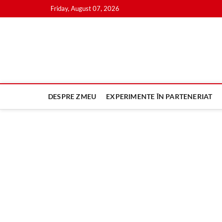
Skip
Friday, August 07, 2026
to
content
DESPRE ZMEU
EXPERIMENTE ÎN PARTENERIAT