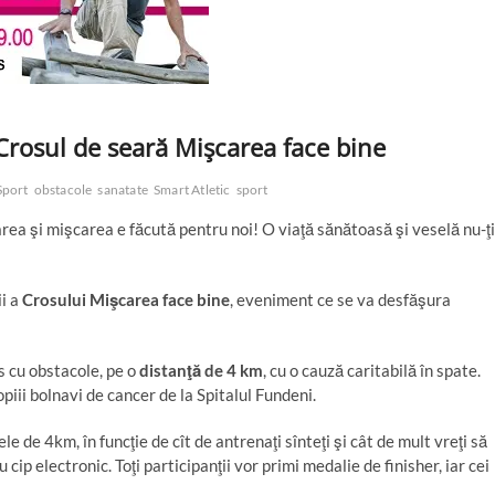
Crosul de seară Mişcarea face bine
Sport
obstacole
sanatate
Smart Atletic
sport
rea şi mişcarea e făcută pentru noi! O viaţă sănătoasă şi veselă nu-ţi
ii a
Crosului Mişcarea face bine
, eveniment ce se va desfăşura
s cu obstacole, pe o
distanţă de 4 km
, cu o cauză caritabilă în spate.
iii bolnavi de cancer de la Spitalul Fundeni.
le de 4km, în funcţie de cît de antrenaţi sînteţi şi cât de mult vreţi să
cip electronic. Toţi participanţii vor primi medalie de finisher, iar cei