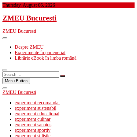
Skip
Thursday, August 06, 2026
to
content
ZMEU Bucuresti
ZMEU Bucuresti
Despre ZMEU
Experimente în parteneriat
Librărie eBook în limba română
Search
…
Menu Button
ZMEU Bucuresti
experiment recomandat
experiment sustenabil
experiment educational
experiment culinar
experiment sanatos
experiment sportiv
experiment stilistic