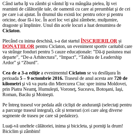
Când iarba îţi va zâmbi şi vântul îţi va mângâia pielea, îţi vei
reaminti de călătoriile tale, de oamenii cu care ai preumblat şi de cei
pe care i-ai ajutat. În drumul tău există loc pentru orice şi pentru
oricine, doar fă-i loc. În acel loc vei găsi zâmbete, mulţumire,
dragoste şi împlinire. Unul din acele locuri a luat denumirea de
Ciclaton
.
Plecând cu inima deschisă, s-a dat startul
ÎNSCRIERILOR
și
DONAȚIILOR
pentru Ciclaton, un eveniment sportiv caritabil care
va strânge fonduri pentru 5 cauze educaționale: ”Dă-ţi pasiunea mai
departe”, “De-a Arhitectura”, “Impact”, “Tabăra de Leadership
Ardor” şi “Zburd”.
Cea de a 3-a ediţie
a evenimentul
Ciclaton
se va desfăşura în
perioada
5 – 9 octombrie 2016.
Traseul de anul acesta are
720 de
kilometri
şi vă va purta din Miercurea Ciuc spre inima Moldovei,
prin Piatra Neamţ, Humuleşti, Voroneţ, Suceava, Botoşani, Iaşi,
Roman, Bacău şi Moineşti.
Pe întreg traseul vor pedala atât ciclişti de anduranţă (selectaţi pentru
a parcurge traseul integral), cât și temerari (cei care aleg diverse
segmente de traseu pe care să pedaleze).
Luaţi-vă uneltele călătoriei, inima şi bicicleta, şi porniţi la drum!
Biciclim şi zâmbim!