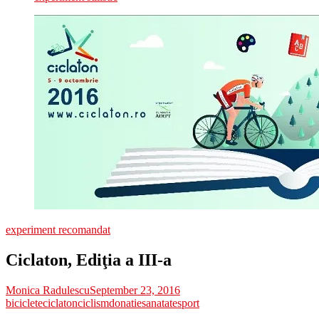
experiment recomandat
Ciclaton, Ediţia a III-a
Monica Radulescu
September 23, 2016
biciclete
ciclaton
ciclism
donatie
sanatate
sport