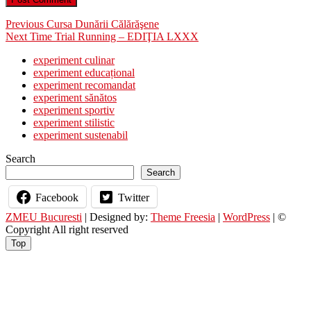
Post
Previous
Previous
Cursa Dunării Călărăşene
Next
post:
Next
Time Trial Running – EDIŢIA LXXX
navigation
post:
experiment culinar
experiment educațional
experiment recomandat
experiment sănătos
experiment sportiv
experiment stilistic
experiment sustenabil
Search
Search
Facebook
Twitter
ZMEU Bucuresti
| Designed by:
Theme Freesia
|
WordPress
| ©
Copyright All right reserved
Top