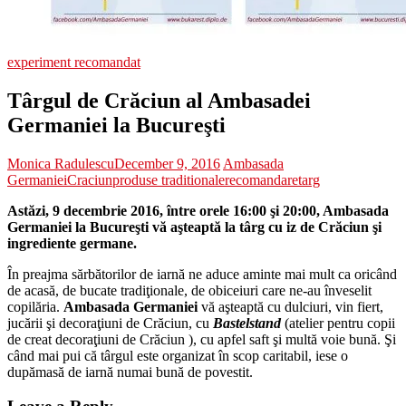
experiment recomandat
Târgul de Crăciun al Ambasadei
Germaniei la Bucureşti
Monica Radulescu
December 9, 2016
Ambasada
Germaniei
Craciun
produse traditionale
recomandare
targ
Astăzi, 9 decembrie 2016, între orele 16:00 şi 20:00, Ambasada
Germaniei la Bucureşti vă aşteaptă la târg cu iz de Crăciun şi
ingrediente germane.
În preajma sărbătorilor de iarnă ne aduce aminte mai mult ca oricând
de acasă, de bucate tradiţionale, de obiceiuri care ne-au înveselit
copilăria.
Ambasada Germaniei
vă aşteaptă cu dulciuri, vin fiert,
jucării şi decoraţiuni de Crăciun, cu
Bastelstand
(atelier pentru copii
de creat decoraţiuni de Crăciun ), cu apfel saft şi multă voie bună. Şi
când mai pui că târgul este organizat în scop caritabil, iese o
dupămasă de iarnă numai bună de povestit.