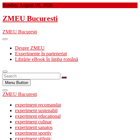
Skip
Sunday, August 09, 2026
to
content
ZMEU Bucuresti
ZMEU Bucuresti
Despre ZMEU
Experimente în parteneriat
Librărie eBook în limba română
Search
…
Menu Button
ZMEU Bucuresti
experiment recomandat
experiment sustenabil
experiment educational
experiment culinar
experiment sanatos
experiment sportiv
experiment stilistic