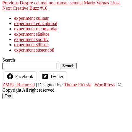
Post
Previous
Previous
Despre cel mai nou roman semnat Mario Vargas Llosa
Next
post:
Next
Creative Buzz #10
navigation
post:
experiment culinar
experiment educațional
experiment recomandat
experiment sănătos
experiment sportiv
experiment stilistic
experiment sustenabil
Search
Search
Facebook
Twitter
ZMEU Bucuresti
| Designed by:
Theme Freesia
|
WordPress
| ©
Copyright All right reserved
Top