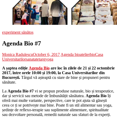
experiment sănătos
Agenda Bio #7
Monica Radulescu
October 6, 2017
Agenda bio
atelier
bio
Casa
Universitarilor
sanatate
targ
yoga
A șaptea ediție
Agenda Bio
are loc în zilele de 21 și 22 octombrie
2017, între orele 10:00 și 19:00, la Casa Universitarilor din
București.
Târgul vă așteaptă cu stare de bine și propuneri pentru
sănătate.
La
Agenda Bio #7
vi se propun produse naturale, bio și terapeutice,
dar și servicii sau metode de îmbunătățit sănătatea.
Agenda Bio
îți
oferă mai multe variante, perspective, care te pot ajuta să găsești
ceea ce ți se potrivește mai bine. Poate fi un stil alimentar sau yoga,
ședințe de reflexo-terapie sau suplimente alimentare, spiritualitate
sau dezvoltare personală, remedii naturale sau sfaturi de la experți.