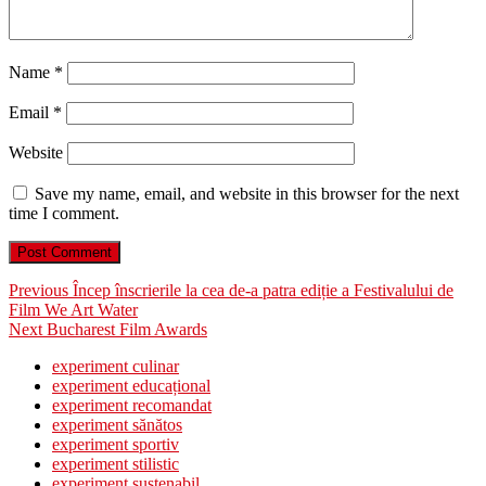
Name
*
Email
*
Website
Save my name, email, and website in this browser for the next
time I comment.
Post
Previous
Previous
Încep înscrierile la cea de-a patra ediție a Festivalului de
post:
Film We Art Water
navigation
Next
Next
Bucharest Film Awards
post:
experiment culinar
experiment educațional
experiment recomandat
experiment sănătos
experiment sportiv
experiment stilistic
experiment sustenabil