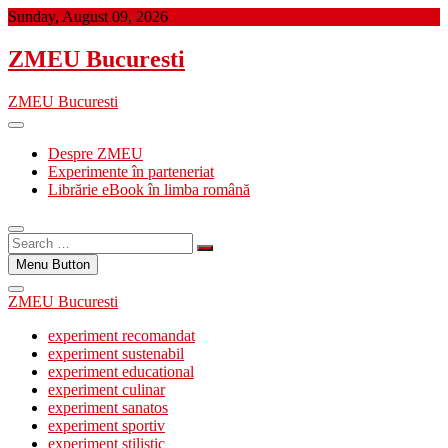
Skip
Sunday, August 09, 2026
to
content
ZMEU Bucuresti
ZMEU Bucuresti
Despre ZMEU
Experimente în parteneriat
Librărie eBook în limba română
Search
…
Menu Button
ZMEU Bucuresti
experiment recomandat
experiment sustenabil
experiment educational
experiment culinar
experiment sanatos
experiment sportiv
experiment stilistic