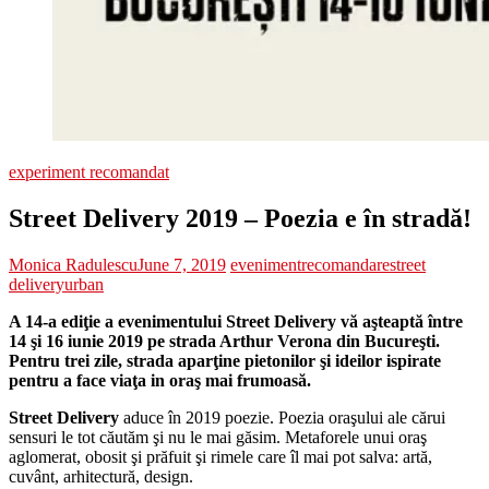
experiment recomandat
Street Delivery 2019 – Poezia e în stradă!
Monica Radulescu
June 7, 2019
eveniment
recomandare
street
delivery
urban
A 14-a ediţie a evenimentului Street Delivery vă aşteaptă între
14 şi 16 iunie 2019 pe strada Arthur Verona din Bucureşti.
Pentru trei zile, strada aparţine pietonilor şi ideilor ispirate
pentru a face viaţa in oraş mai frumoasă.
Street Delivery
aduce în 2019 poezie. Poezia oraşului ale cărui
sensuri le tot căutăm şi nu le mai găsim. Metaforele unui oraş
aglomerat, obosit şi prăfuit şi rimele care îl mai pot salva: artă,
cuvânt, arhitectură, design.