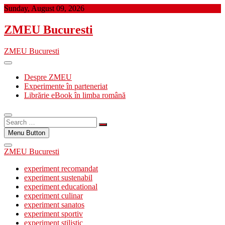
Skip
Sunday, August 09, 2026
to
content
ZMEU Bucuresti
ZMEU Bucuresti
Despre ZMEU
Experimente în parteneriat
Librărie eBook în limba română
Search
…
Menu Button
ZMEU Bucuresti
experiment recomandat
experiment sustenabil
experiment educational
experiment culinar
experiment sanatos
experiment sportiv
experiment stilistic