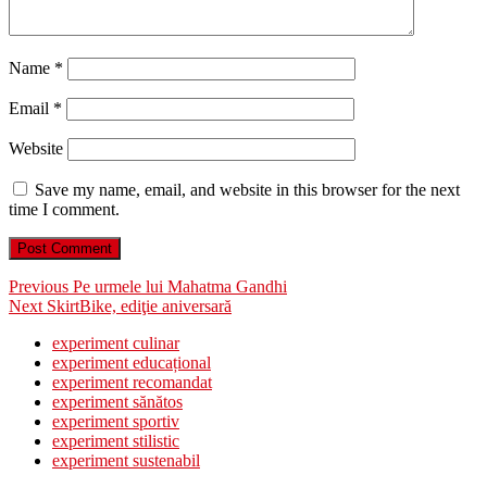
Name
*
Email
*
Website
Save my name, email, and website in this browser for the next
time I comment.
Post
Previous
Previous
Pe urmele lui Mahatma Gandhi
Next
post:
Next
SkirtBike, ediţie aniversară
navigation
post:
experiment culinar
experiment educațional
experiment recomandat
experiment sănătos
experiment sportiv
experiment stilistic
experiment sustenabil