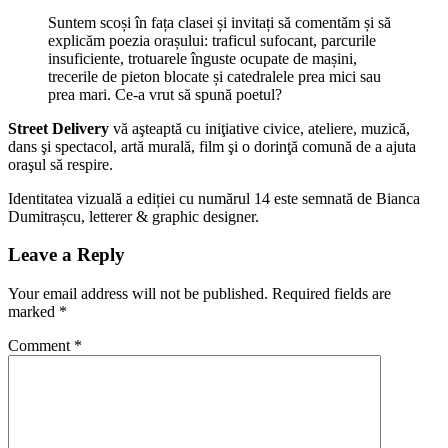
Suntem scoși în fața clasei și invitați să comentăm și să
explicăm poezia orașului: traficul sufocant, parcurile
insuficiente, trotuarele înguste ocupate de mașini,
trecerile de pieton blocate și catedralele prea mici sau
prea mari. Ce-a vrut să spună poetul?
Street Delivery
vă aşteaptă cu iniţiative civice, ateliere, muzică,
dans şi spectacol, artă murală, film şi o dorinţă comună de a ajuta
oraşul să respire.
Identitatea vizuală a ediției cu numărul 14 este semnată de Bianca
Dumitrașcu, letterer & graphic designer.
Leave a Reply
Your email address will not be published.
Required fields are
marked
*
Comment
*