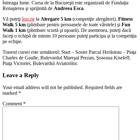
întreaga lume. Cursa de la Bucureşti este organizată de Fundaţia
Renaşterea şi sprijinită de
Andreea Esca
.
Vă puteţi
înscrie
la
Alergare 5 km
(competiţie alergători),
Fitness
Walk 5 km
(plimbare pentru persoanele de toate vârstele) şi
Fun
Walk 1 km
(plimbare scurtă şi uşoară). De asemenea, puteţi dacă
faceţi o echipă de minim 10 persoane puteţi participa şi la competiţia
pe echipe.
Traseul cursei este următorul: Start – Sosire Parcul Herăstrau – Piaţa
Charles de Gaulle, Bulevardul Mareşal Prezan, Şoseaua Kiseleff,
Piaţa Victoriei, Bulevardul Aviatorilor.
Leave a Reply
Your email address will not be published.
Required fields are
marked
*
Comment
*