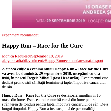
experiment recomandat
Happy Run – Race for the Cure
Monica Radulescu
September 18, 2019
alergare
caritabil
evenimente
Happy Run
recomandare
sanatate
sport
A cincea ediţie a evenimentului Happy Run – Race for the Cure
va avea loc duminică, 29 septembrie 2019, începând cu ora
8:00, în parcul Regele Mihai I (fost Herăstrău).
Evenimentul este
dedicat promovării sănătăţii feminine şi luptei împotriva cancerului
de sân.
Happy Run – Race for the Cure
se desfăşoară simultan în 16
oraşe din lume. Este cea mai renumită cursă din lume pentru
strângerea de fonduri pentru lupta împotriva cancerului de sân. De-a
lungul timpului, Happy Run a fost susţinută de personalităţi din