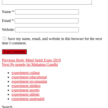
Name
*
Email
*
Website
Save my name, email, and website in this browser for the next
time I comment.
Post
Previous
Previous
Body Mind Spirit Expo 2019
Next
post:
Next
Pe urmele lui Mahatma Gandhi
navigation
post:
experiment culinar
experiment educațional
experiment recomandat
experiment sănătos
experiment sportiv
experiment stilistic
experiment sustenabil
Search