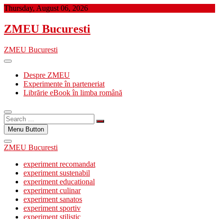
Skip
Thursday, August 06, 2026
to
content
ZMEU Bucuresti
ZMEU Bucuresti
Despre ZMEU
Experimente în parteneriat
Librărie eBook în limba română
Search
…
Menu Button
ZMEU Bucuresti
experiment recomandat
experiment sustenabil
experiment educational
experiment culinar
experiment sanatos
experiment sportiv
experiment stilistic