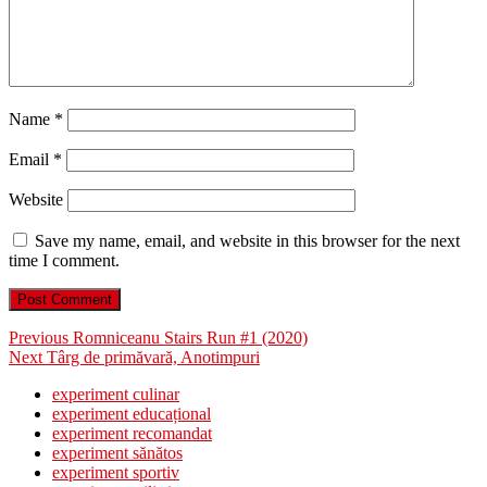
Name
*
Email
*
Website
Save my name, email, and website in this browser for the next
time I comment.
Post
Previous
Previous
Romniceanu Stairs Run #1 (2020)
Next
post:
Next
Târg de primăvară, Anotimpuri
navigation
post:
experiment culinar
experiment educațional
experiment recomandat
experiment sănătos
experiment sportiv