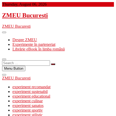
Skip
Thursday, August 06, 2026
to
content
ZMEU Bucuresti
ZMEU Bucuresti
Despre ZMEU
Experimente în parteneriat
Librărie eBook în limba română
Search
…
Menu Button
ZMEU Bucuresti
experiment recomandat
experiment sustenabil
experiment educational
experiment culinar
experiment sanatos
experiment sportiv
experiment stilistic