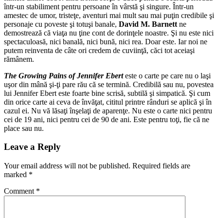
într-un stabiliment pentru persoane în vârstă şi singure. Într-un
amestec de umor, tristeţe, aventuri mai mult sau mai puţin credibile şi
personaje cu poveste şi totuşi banale,
David M. Barnett
ne
demostrează că viaţa nu ţine cont de dorinţele noastre. Şi nu este nici
spectaculoasă, nici banală, nici bună, nici rea. Doar este. Iar noi ne
putem reinventa de câte ori credem de cuviinţă, căci tot aceiaşi
rămânem.
The Growing Pains of Jennifer Ebert
este o carte pe care nu o laşi
uşor din mână şi-ţi pare rău că se termină. Credibilă sau nu, povestea
lui Jennifer Ebert este foarte bine scrisă, subtilă şi simpatică. Şi cum
din orice carte ai ceva de învăţat, cititul printre rânduri se aplică şi în
cazul ei. Nu vă lăsaţi înşelaţi de aparenţe. Nu este o carte nici pentru
cei de 19 ani, nici pentru cei de 90 de ani. Este pentru toţi, fie că ne
place sau nu.
Leave a Reply
Your email address will not be published.
Required fields are
marked
*
Comment
*