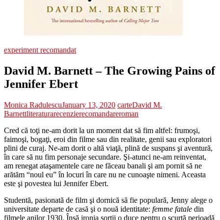
experiment recomandat
David M. Barnett – The Growing Pains of
Jennifer Ebert
Monica Radulescu
January 13, 2020
carte
David M.
Barnett
literatura
recenzie
recomandare
roman
Cred că toţi ne-am dorit la un moment dat să fim altfel: frumoşi,
faimoşi, bogaţi, eroi din filme sau din realitate, genii sau exploratori
plini de curaj. Ne-am dorit o altă viaţă, plină de suspans şi aventură,
în care să nu fim personaje secundare. Şi-atunci ne-am reinventat,
am renegat ataşamentele care ne făceau banali şi am pornit să ne
arătăm “noul eu” în locuri în care nu ne cunoaşte nimeni. Aceasta
este şi povestea lui Jennifer Ebert.
Studentă, pasionată de film şi dornică să fie populară, Jenny alege o
universitate departe de casă şi o nouă identitate:
femme fatale
din
filmele anilor 1930. Însă ironia sorţii o duce pentru o scurtă perioadă