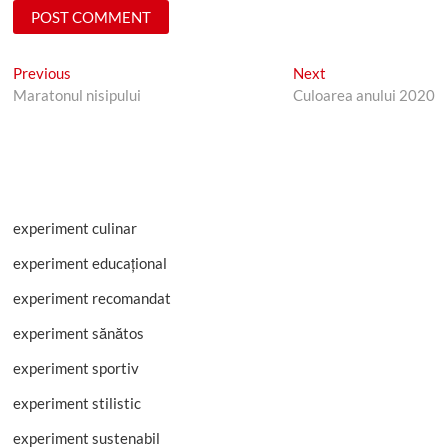
Post
Previous
Next
Previous
Next
post:
post:
Maratonul nisipului
Culoarea anului 2020
navigation
experiment culinar
experiment educațional
experiment recomandat
experiment sănătos
experiment sportiv
experiment stilistic
experiment sustenabil