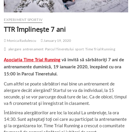
EXPERIMENT SPORTIV
TTR împlineşte 7 ani
Monica Radulescu
January 19, 2020
alergare
antrenament
Parcul Tineretului
sport
Time Trial Running
Asociația Time Trial Running
vă invită să sărbătoriţi 7 ani de
antrenamente duminică, 19 ianuarie 2020, începând cu ora
15:00 în Parcul Tineretului.
Cum altfel se poate sărbători mai bine un antrenament de
alergare decât alergând? Startul se va da individual, la 15
secunde, şi se vor parcurge două ture de lac. Ca de obicei, timpul
va fi cronometrat şi înregistrat în clasament.
Întâlnirea alergătorilor are loc la localul La umbreluţe, la ora
14:30. Sunt aşteptaţi toţi cei care au participat la antrenamente
şi la organizarea lor. Time Trial Running a crescut o comunitate
frumoasă de oameni sănătoşi şi iubitori de sport.