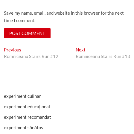
Save my name, email, and website in this browser for the next
time I comment.
Post
Previous
Next
Previous
Next
post:
post:
Romniceanu Stairs Run #12
Romniceanu Stairs Run #13
navigation
experiment culinar
experiment educațional
experiment recomandat
experiment sănătos