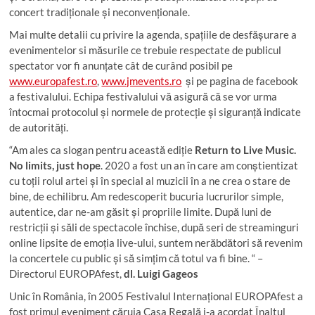
concert tradiționale și neconvenționale.
Mai multe detalii cu privire la agenda, spațiile de desfășurare a
evenimentelor si măsurile ce trebuie respectate de publicul
spectator vor fi anunțate cât de curând posibil pe
www.europafest.ro
,
www.jmevents.ro
și pe pagina de facebook
a festivalului. Echipa festivalului vă asigură că se vor urma
întocmai protocolul și normele de protecție și siguranță indicate
de autorități.
“Am ales ca slogan pentru această ediție
Return to Live Music.
No limits, just hope
. 2020 a fost un an în care am conștientizat
cu toții rolul artei și în special al muzicii în a ne crea o stare de
bine, de echilibru. Am redescoperit bucuria lucrurilor simple,
autentice, dar ne-am găsit și propriile limite. După luni de
restricții și săli de spectacole închise, după seri de streaminguri
online lipsite de emoția live-ului, suntem nerăbdători să revenim
la concertele cu public și să simțim că totul va fi bine. “ –
Directorul EUROPAfest,
dl. Luigi Gageos
Unic în România, în 2005 Festivalul Internațional EUROPAfest a
fost primul eveniment căruia Casa Regală i-a acordat Înaltul