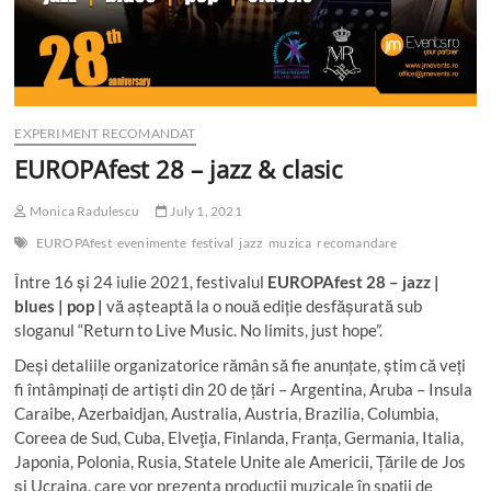
EXPERIMENT RECOMANDAT
EUROPAfest 28 – jazz & clasic
Monica Radulescu
July 1, 2021
EUROPAfest
evenimente
festival
jazz
muzica
recomandare
Între 16 și 24 iulie 2021, festivalul
EUROPAfest 28 – jazz |
blues | pop |
vă așteaptă la o nouă ediție desfășurată sub
sloganul “Return to Live Music. No limits, just hope”.
Deși detaliile organizatorice rămân să fie anunțate, știm că veți
fi întâmpinați de artiști din 20 de țări – Argentina, Aruba – Insula
Caraibe, Azerbaidjan, Australia, Austria, Brazilia, Columbia,
Coreea de Sud, Cuba, Elveţia, Finlanda, Franța, Germania, Italia,
Japonia, Polonia, Rusia, Statele Unite ale Americii, Țările de Jos
și Ucraina, care vor prezenta producții muzicale în spații de