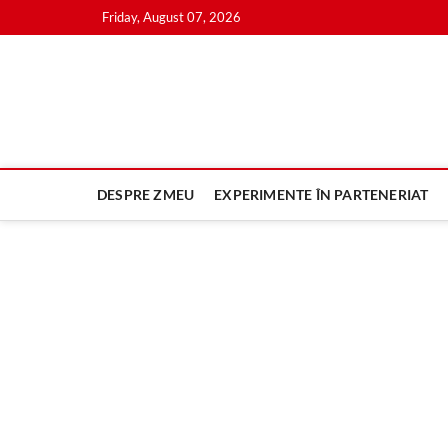
Skip
Friday, August 07, 2026
to
content
DESPRE ZMEU
EXPERIMENTE ÎN PARTENERIAT