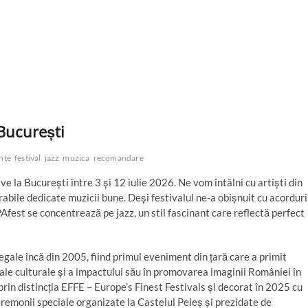
București
nte
festival
jazz
muzica
recomandare
e la București între 3 și 12 iulie 2026. Ne vom întâlni cu artiști din
rabile dedicate muzicii bune. Deși festivalul ne-a obișnuit cu acorduri
Afest se concentrează pe jazz, un stil fascinant care reflectă perfect
egale încă din 2005, fiind primul eveniment din țară care a primit
ale culturale și a impactului său în promovarea imaginii României în
in distincția EFFE – Europe’s Finest Festivals și decorat în 2025 cu
remonii speciale organizate la Castelul Peleș și prezidate de