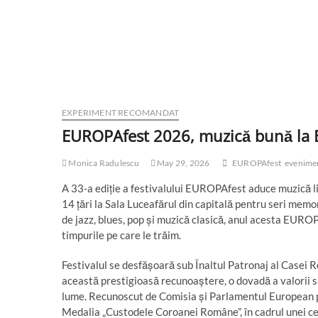
EXPERIMENT RECOMANDAT
EUROPAfest 2026, muzică bună la 
Monica Radulescu
May 29, 2026
EUROPAfest
evenime
A 33-a ediție a festivalului EUROPAfest aduce muzică liv
14 țări la Sala Luceafărul din capitală pentru seri memo
de jazz, blues, pop și muzică clasică, anul acesta EUROP
timpurile pe care le trăim.
Festivalul se desfășoară sub Înaltul Patronaj al Casei R
această prestigioasă recunoaștere, o dovadă a valorii s
lume. Recunoscut de Comisia și Parlamentul European pr
Medalia „Custodele Coroanei Române”, în cadrul unei ce