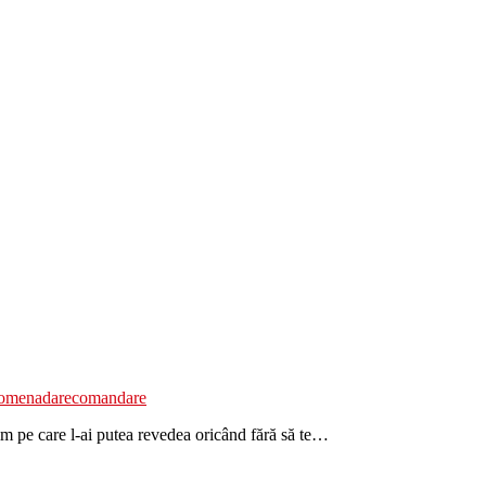
omenada
recomandare
lm pe care l-ai putea revedea oricând fără să te…