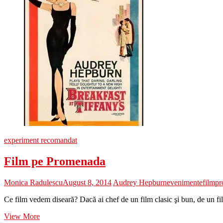
experiment recomandat
Film pe Promenada
Monica Radulescu
August 8, 2014
Audrey Hepburn
evenimente
film
pr
Ce film vedem diseară? Dacă ai chef de un film clasic şi bun, de un fi
Film
View More