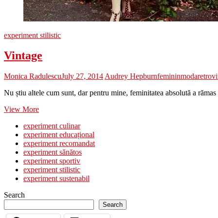
experiment stilistic
Vintage
Monica Radulescu
July 27, 2014
Audrey Hepburn
feminin
moda
retro
v
Nu știu altele cum sunt, dar pentru mine, feminitatea absolută a rămas
Vintage
View More
experiment culinar
experiment educațional
experiment recomandat
experiment sănătos
experiment sportiv
experiment stilistic
experiment sustenabil
Search
Search