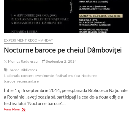
EXPERIMENT RECOMANDAT
Nocturne baroce pe cheiul Dâmboviţei
Monica Radulescu
September 2, 2014
baroc
Biblioteca
Nationala
concert
evenimente
festival
muzica
Nocturne
baroce
recomandare
Între 1 şi 6 septembrie 2014, pe esplanada Bibliotecii Naţionale
a României, aveţi ocazia să participaţi la cea de-a doua ediţie a
festivalului “Nocturne baroce”.…
Nocturne
View More
baroce
pe
cheiul
Dâmboviţei