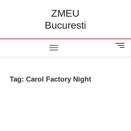
Skip
to
ZMEU
content
Bucuresti
M
e
n
u
B
u
Tag:
Carol Factory Night
t
t
o
n