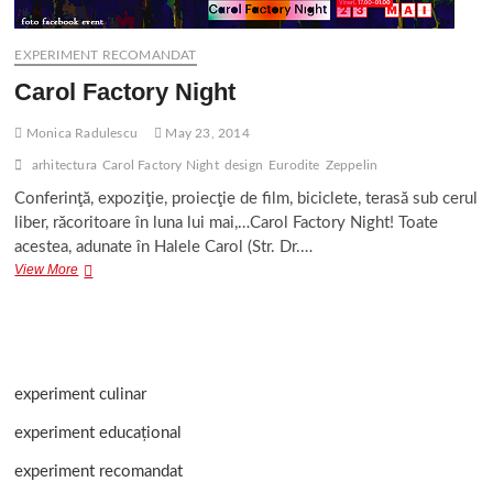
EXPERIMENT RECOMANDAT
Carol Factory Night
Monica Radulescu
May 23, 2014
arhitectura
Carol Factory Night
design
Eurodite
Zeppelin
Conferinţă, expoziţie, proiecţie de film, biciclete, terasă sub cerul
liber, răcoritoare în luna lui mai,…Carol Factory Night! Toate
acestea, adunate în Halele Carol (Str. Dr.…
Carol
View More
Factory
Night
experiment culinar
experiment educațional
experiment recomandat