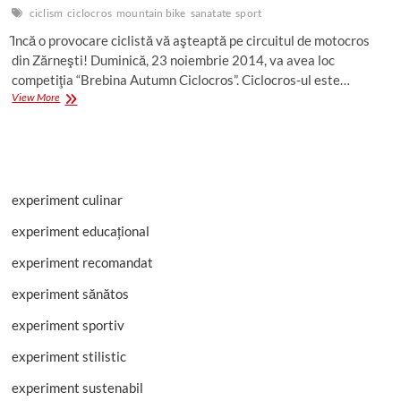
ciclism
ciclocros
mountain bike
sanatate
sport
Ȋncă o provocare ciclistă vă aşteaptă pe circuitul de motocros
din Zărneşti! Duminică, 23 noiembrie 2014, va avea loc
competiţia “Brebina Autumn Ciclocros”. Ciclocros-ul este…
Brebina
View More
Autumn
Ciclocros
experiment culinar
experiment educațional
experiment recomandat
experiment sănătos
experiment sportiv
experiment stilistic
experiment sustenabil