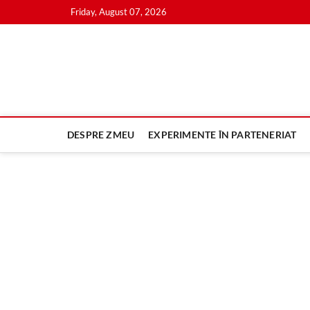
Skip
Friday, August 07, 2026
to
content
DESPRE ZMEU
EXPERIMENTE ÎN PARTENERIAT