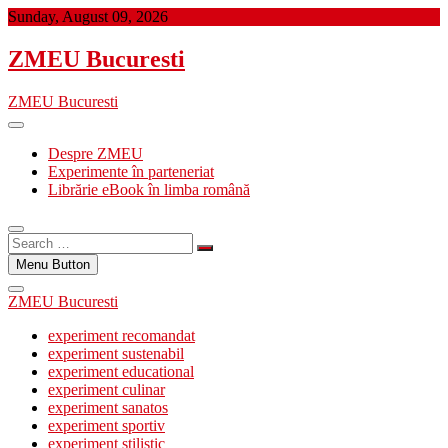
Skip
Sunday, August 09, 2026
to
content
ZMEU Bucuresti
ZMEU Bucuresti
Despre ZMEU
Experimente în parteneriat
Librărie eBook în limba română
Search
…
Menu Button
ZMEU Bucuresti
experiment recomandat
experiment sustenabil
experiment educational
experiment culinar
experiment sanatos
experiment sportiv
experiment stilistic