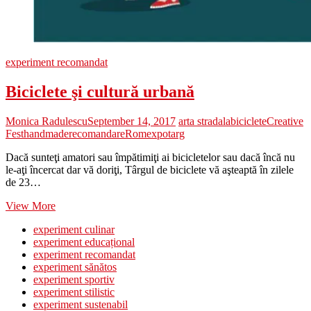
experiment recomandat
Biciclete şi cultură urbană
Monica Radulescu
September 14, 2017
arta stradala
biciclete
Creative
Fest
handmade
recomandare
Romexpo
targ
Dacă sunteţi amatori sau împătimiţi ai bicicletelor sau dacă încă nu
le-aţi încercat dar vă doriţi, Târgul de biciclete vă aşteaptă în zilele
de 23…
Biciclete
View More
şi
experiment culinar
cultură
experiment educațional
urbană
experiment recomandat
experiment sănătos
experiment sportiv
experiment stilistic
experiment sustenabil