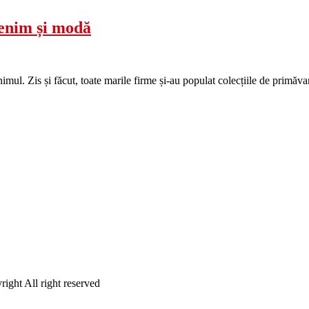
enim și modă
mul. Zis și făcut, toate marile firme și-au populat colecțiile de primă
ight All right reserved