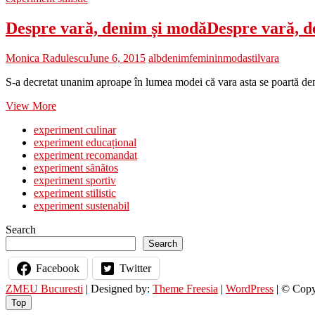
Despre vară, denim și modă
Despre vară, d
Monica Radulescu
June 6, 2015
alb
denim
feminin
moda
stil
vara
S-a decretat unanim aproape în lumea modei că vara asta se poartă deni
Despre
View More
vară,
experiment culinar
denim
experiment educațional
și
experiment recomandat
modă
Despre
experiment sănătos
vară,
experiment sportiv
denim
experiment stilistic
și
experiment sustenabil
modă
Search
Search
Facebook
Twitter
ZMEU Bucuresti
| Designed by:
Theme Freesia
|
WordPress
| © Copyr
Top