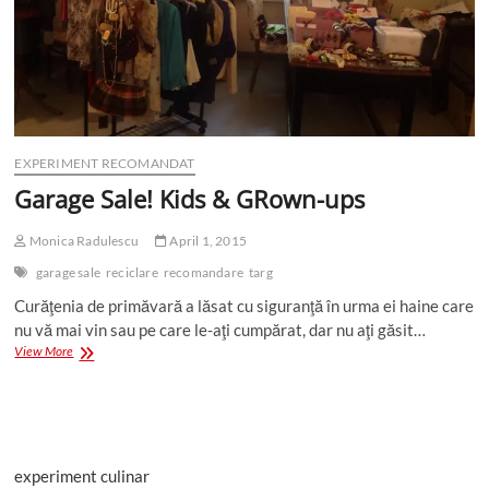
EXPERIMENT RECOMANDAT
Garage Sale! Kids & GRown-ups
Monica Radulescu
April 1, 2015
garage sale
reciclare
recomandare
targ
Curăţenia de primăvară a lăsat cu siguranţă în urma ei haine care
nu vă mai vin sau pe care le-aţi cumpărat, dar nu aţi găsit…
Garage
View More
Sale!
Kids
&
GRown-
ups
experiment culinar