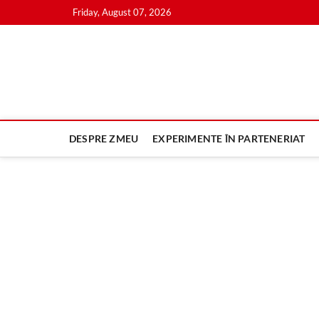
Skip
Friday, August 07, 2026
to
content
DESPRE ZMEU
EXPERIMENTE ÎN PARTENERIAT