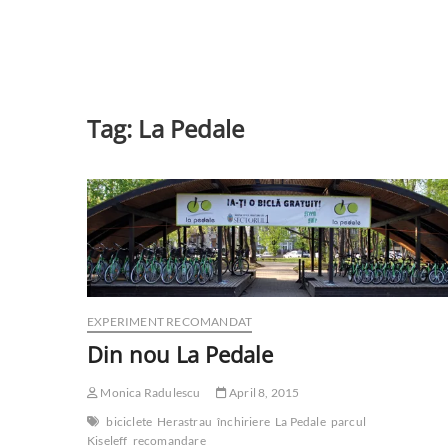
Tag:
La Pedale
EXPERIMENT RECOMANDAT
Din nou La Pedale
Monica Radulescu
April 8, 2015
biciclete
Herastrau
închiriere
La Pedale
parcul
Kiseleff
recomandare