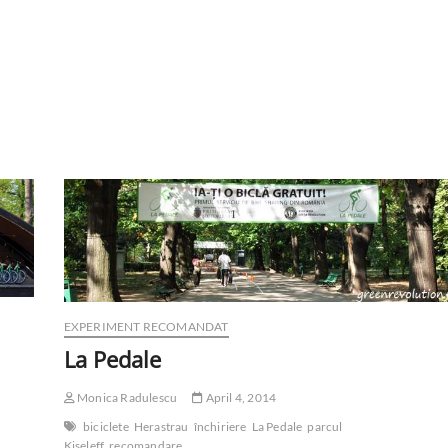
EXPERIMENT RECOMANDAT
La Pedale
Monica Radulescu
April 4, 2014
biciclete
Herastrau
închiriere
La Pedale
parcul
Kiseleff
recomandare