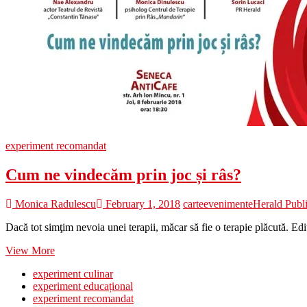
experiment recomandat
Cum ne vindecăm prin joc și râs?
Monica Radulescu
February 1, 2018
carte
evenimente
Herald Publ
Dacă tot simţim nevoia unei terapii, măcar să fie o terapie plăcută. E
Cum
View More
ne
experiment culinar
vindecăm
experiment educațional
prin
experiment recomandat
joc