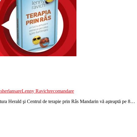
isher
lansare
Lenny Ravich
recomandare
ditura Herald şi Centrul de terapie prin Râs Mandarin vă aşteaptă pe 8…