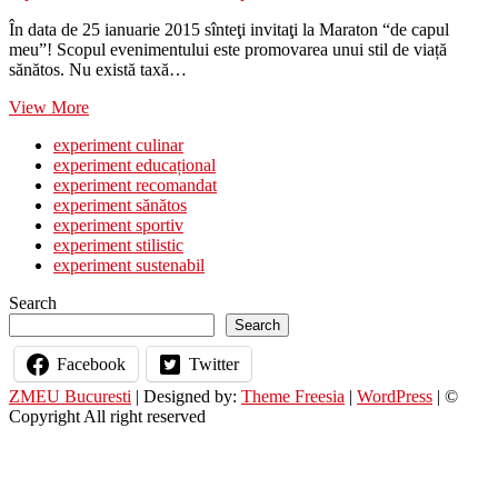
În data de 25 ianuarie 2015 sînteţi invitaţi la Maraton “de capul
meu”! Scopul evenimentului este promovarea unui stil de viață
sănătos. Nu există taxă…
Maraton
View More
“de
experiment culinar
capul
experiment educațional
meu”
experiment recomandat
experiment sănătos
experiment sportiv
experiment stilistic
experiment sustenabil
Search
Search
Facebook
Twitter
ZMEU Bucuresti
| Designed by:
Theme Freesia
|
WordPress
| ©
Copyright All right reserved