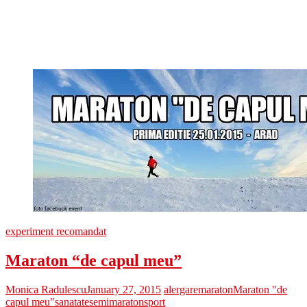
experiment recomandat
Maraton “de capul meu”
Monica Radulescu
January 27, 2015
alergare
maraton
Maraton "de
capul meu"
sanatate
semimaraton
sport