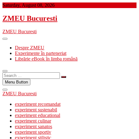
Skip
Saturday, August 08, 2026
to
content
ZMEU Bucuresti
ZMEU Bucuresti
Despre ZMEU
Experimente în parteneriat
Librărie eBook în limba română
Search
…
Menu Button
ZMEU Bucuresti
experiment recomandat
experiment sustenabil
experiment educational
experiment culinar
experiment sanatos
experiment sportiv
experiment stilistic