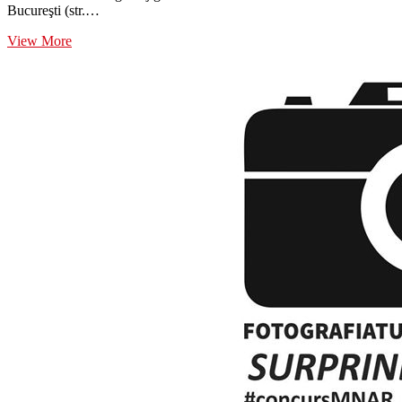
Bucureşti (str.…
„În
View More
vizită
la
Conu’
Zambacu”
–
tur
ghidat
la
Muzeul
Zambaccian