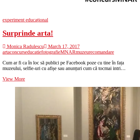
experiment educațional
Surprinde arta!
Monica Radulescu
March 17, 2017
arta
concurs
educatie
fotografie
MNAR
muzeu
recomandare
Cum ar fi ca în loc să publici pe Facebook poze cu tine în fața
muzeului, selfie-uri cu afișe sau anunțuri cum că tocmai intri…
Surprinde
View More
arta!