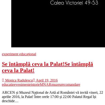
experiment educațional
Se întâmplă ceva la Palat!
Se întâmplă
ceva la Palat!
Monica Radulescu
April 19, 2016
educatie
evenimente
istorie
MNAR
muzeu
recomandare
ARCEN și Muzeul Național de Artă al României vă invită vineri, 22
aprilie 2016, la Palat! Între orele 17:00 și 22:00 Palatul Regal își
deschide…