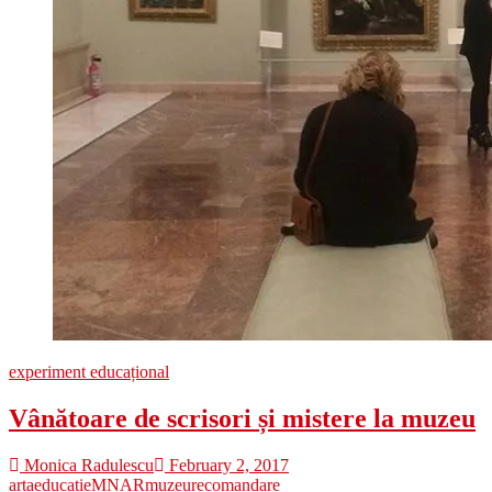
experiment educațional
Vânătoare de scrisori și mistere la muzeu
Monica Radulescu
February 2, 2017
arta
educatie
MNAR
muzeu
recomandare