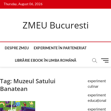
Skip
Thursday, August 06, 2026
to
content
ZMEU Bucuresti
DESPRE ZMEU
EXPERIMENTE ÎN PARTENERIAT
M
LIBRĂRIE EBOOK ÎN LIMBA ROMÂNĂ
e
n
u
Tag:
Muzeul Satului
experiment
B
Banatean
culinar
u
t
experiment
t
educațional
o
n
experiment