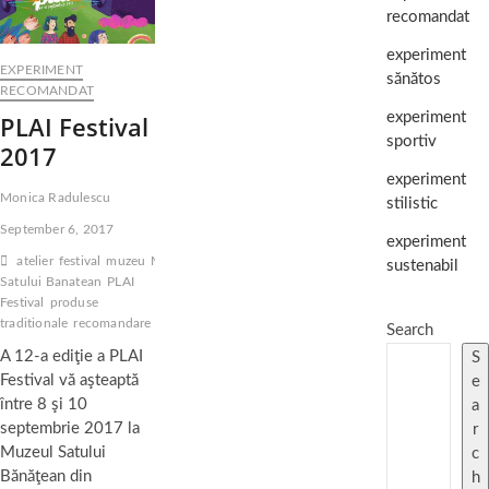
recomandat
experiment
EXPERIMENT
sănătos
RECOMANDAT
experiment
PLAI Festival
sportiv
2017
experiment
Monica Radulescu
stilistic
September 6, 2017
experiment
atelier
festival
muzeu
Muzeul
sustenabil
Satului Banatean
PLAI
Festival
produse
traditionale
recomandare
Timisoara
Search
A 12-a ediţie a PLAI
S
Festival vă aşteaptă
e
între 8 şi 10
a
septembrie 2017 la
r
Muzeul Satului
c
Bănăţean din
h