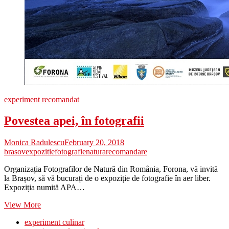
experiment recomandat
Povestea apei, în fotografii
Monica Radulescu
February 20, 2018
brasov
expozitie
fotografie
natura
recomandare
Organizația Fotografilor de Natură din România, Forona, vă invită
la Brașov, să vă bucurați de o expoziție de fotografie în aer liber.
Expoziția numită APA…
Povestea
View More
apei,
experiment culinar
în