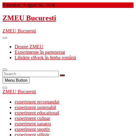
Skip
Thursday, August 06, 2026
to
content
ZMEU Bucuresti
ZMEU Bucuresti
Despre ZMEU
Experimente în parteneriat
Librărie eBook în limba română
Search
…
Menu Button
ZMEU Bucuresti
experiment recomandat
experiment sustenabil
experiment educational
experiment culinar
experiment sanatos
experiment sportiv
experiment stilistic