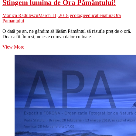
Stingem lumina de Ora Pământului!
Monica Radulescu
March 11, 2018
ecologie
educatie
natura
Ora
Pamantului
O dată pe an, ne gândim să lăsăm Pământul să răsufle preț de o oră.
Doar atât. În rest, ne este cumva dator cu toate…
Stingem
View More
lumina
de
Ora
Pământului!