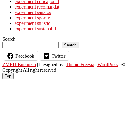
experiment educațional
fotografii
experiment recomandat
experiment sănătos
experiment sportiv
experiment stilistic
experiment sustenabil
Search
Search
Facebook
Twitter
ZMEU Bucuresti
| Designed by:
Theme Freesia
|
WordPress
| ©
Copyright All right reserved
Top