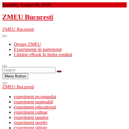
Skip
Saturday, August 08, 2026
to
content
ZMEU Bucuresti
ZMEU Bucuresti
Despre ZMEU
Experimente în parteneriat
Librărie eBook în limba română
Search
…
Menu Button
ZMEU Bucuresti
experiment recomandat
experiment sustenabil
experiment educational
experiment culinar
experiment sanatos
experiment sportiv
experiment stilistic