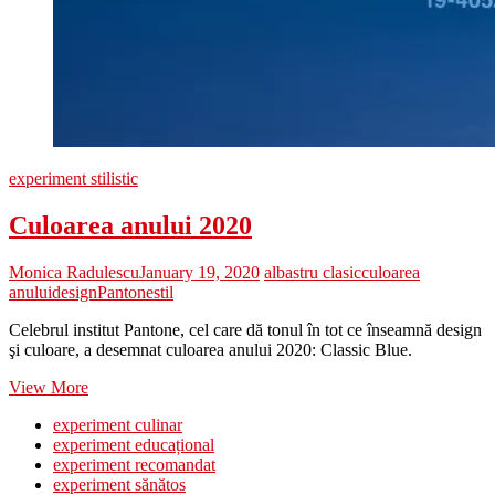
experiment stilistic
Culoarea anului 2020
Monica Radulescu
January 19, 2020
albastru clasic
culoarea
anului
design
Pantone
stil
Celebrul institut Pantone, cel care dă tonul în tot ce înseamnă design
şi culoare, a desemnat culoarea anului 2020: Classic Blue.
Culoarea
View More
anului
experiment culinar
2020
experiment educațional
experiment recomandat
experiment sănătos