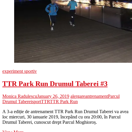
experiment sportiv
TTR Park Run Drumul Taberei #3
Monica Radulescu
January 26, 2019
alergare
antrenament
Parcul
Drumul Taberei
sport
TTR
TTR Park Run
A 3-a ediție de antrenament TTR Park Run Drumul Taberei va avea
loc miercuri, 30 ianuarie 2019, începând cu ora 20:00, în Parcul
Drumul Taberei, cunoscut drept Parcul Moghioroș.
TTR