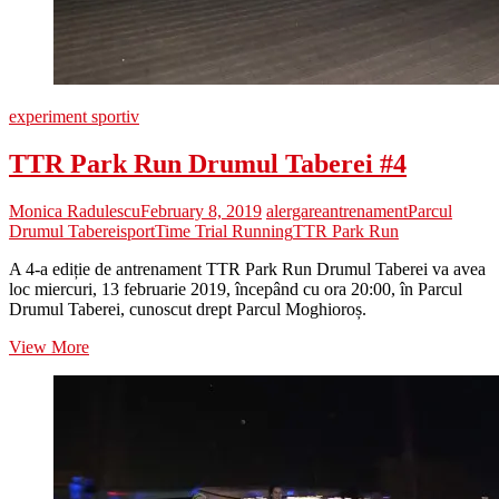
experiment sportiv
TTR Park Run Drumul Taberei #4
Monica Radulescu
February 8, 2019
alergare
antrenament
Parcul
Drumul Taberei
sport
Time Trial Running
TTR Park Run
A 4-a ediție de antrenament TTR Park Run Drumul Taberei va avea
loc miercuri, 13 februarie 2019, începând cu ora 20:00, în Parcul
Drumul Taberei, cunoscut drept Parcul Moghioroș.
TTR
View More
Park
Run
Drumul
Taberei
#4