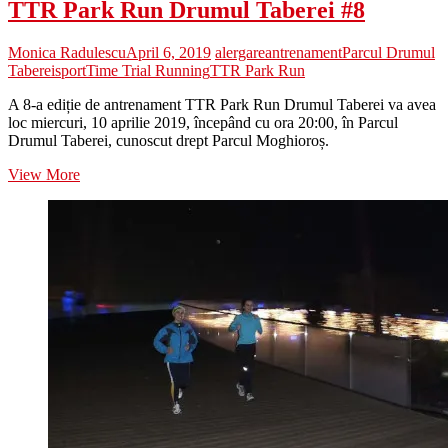
TTR Park Run Drumul Taberei #8
Monica Radulescu
April 6, 2019
alergare
antrenament
Parcul Drumul
Taberei
sport
Time Trial Running
TTR Park Run
A 8-a ediție de antrenament TTR Park Run Drumul Taberei va avea
loc miercuri, 10 aprilie 2019, începând cu ora 20:00, în Parcul
Drumul Taberei, cunoscut drept Parcul Moghioroș.
TTR
View More
Park
Run
Drumul
Taberei
#8