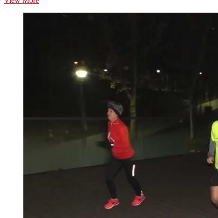
View More
Park
Run
Drumul
Taberei
#3