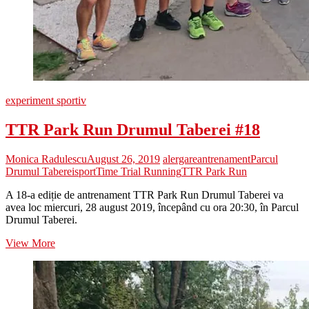
experiment sportiv
TTR Park Run Drumul Taberei #18
Monica Radulescu
August 26, 2019
alergare
antrenament
Parcul
Drumul Taberei
sport
Time Trial Running
TTR Park Run
A 18-a ediție de antrenament TTR Park Run Drumul Taberei va
avea loc miercuri, 28 august 2019, începând cu ora 20:30, în Parcul
Drumul Taberei.
TTR
View More
Park
Run
Drumul
Taberei
#18