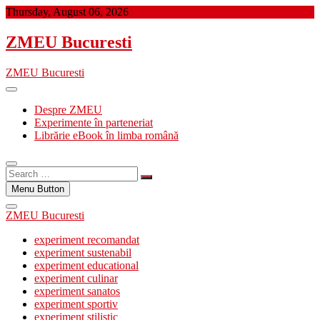
Skip
Thursday, August 06, 2026
to
content
ZMEU Bucuresti
ZMEU Bucuresti
Despre ZMEU
Experimente în parteneriat
Librărie eBook în limba română
Search
…
Menu Button
ZMEU Bucuresti
experiment recomandat
experiment sustenabil
experiment educational
experiment culinar
experiment sanatos
experiment sportiv
experiment stilistic