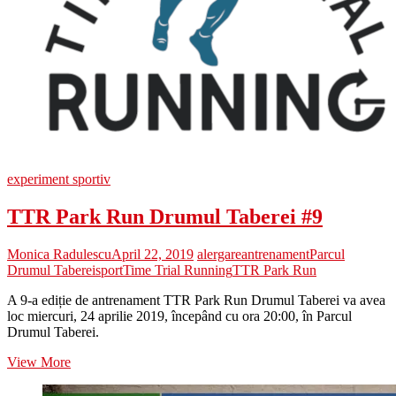
experiment sportiv
TTR Park Run Drumul Taberei #9
Monica Radulescu
April 22, 2019
alergare
antrenament
Parcul
Drumul Taberei
sport
Time Trial Running
TTR Park Run
A 9-a ediție de antrenament TTR Park Run Drumul Taberei va avea
loc miercuri, 24 aprilie 2019, începând cu ora 20:00, în Parcul
Drumul Taberei.
TTR
View More
Park
Run