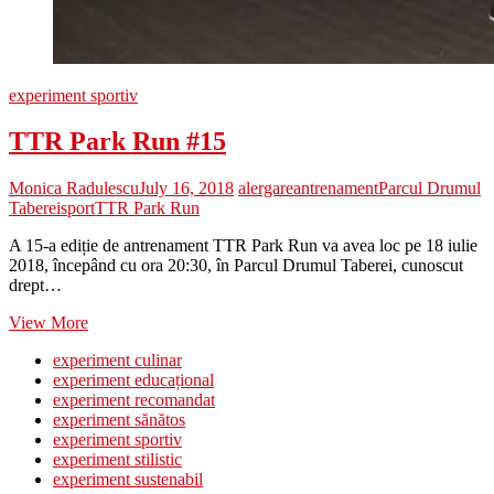
experiment sportiv
TTR Park Run #15
Monica Radulescu
July 16, 2018
alergare
antrenament
Parcul Drumul
Taberei
sport
TTR Park Run
A 15-a ediție de antrenament TTR Park Run va avea loc pe 18 iulie
2018, începând cu ora 20:30, în Parcul Drumul Taberei, cunoscut
drept…
TTR
View More
Park
experiment culinar
Run
experiment educațional
#15
experiment recomandat
experiment sănătos
experiment sportiv
experiment stilistic
experiment sustenabil