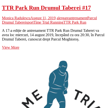
TTR Park Run Drumul Taberei #17
Monica Radulescu
August 11, 2019
alergare
antrenament
Parcul
Drumul Taberei
sport
Time Trial Running
TTR Park Run
A 17-a ediție de antrenament TTR Park Run Drumul Taberei va
avea loc miercuri, 14 august 2019, începând cu ora 20:30, în Parcul
Drumul Taberei, cunoscut drept Parcul Moghioroș.
TTR
View More
Park
Run
Drumul
Taberei
#17